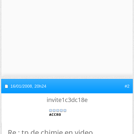
16/01/2008,
20h24
#2
invite1c3dc18e
Re : tp de chimie en video