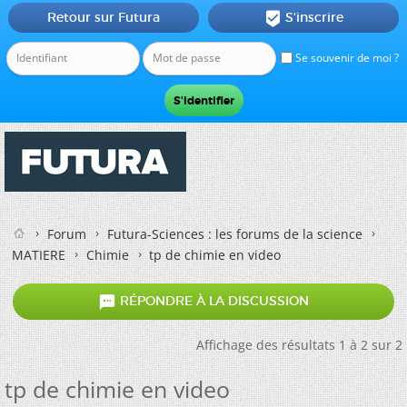
Retour sur Futura
S'inscrire

Se souvenir de moi ?
Forum
Futura-Sciences : les forums de la science
MATIERE
Chimie
tp de chimie en video

RÉPONDRE À LA DISCUSSION
Affichage des résultats 1 à 2 sur 2
tp de chimie en video