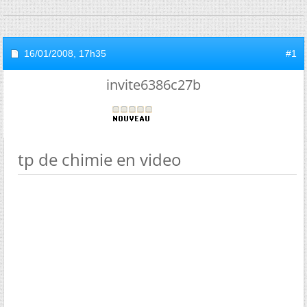
16/01/2008,
17h35
#1
invite6386c27b
tp de chimie en video