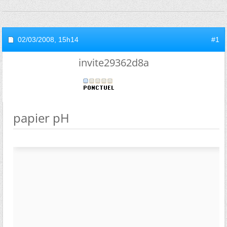
02/03/2008,
15h14
#1
invite29362d8a
papier pH