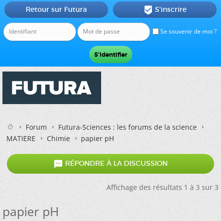
Retour sur Futura
S'inscrire

Se souvenir de moi ?
Forum
Futura-Sciences : les forums de la science
MATIERE
Chimie
papier pH

RÉPONDRE À LA DISCUSSION
Affichage des résultats 1 à 3 sur 3
papier pH