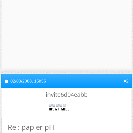
02/03/2008,
15h55
#2
invite6d04eabb
Re : papier pH