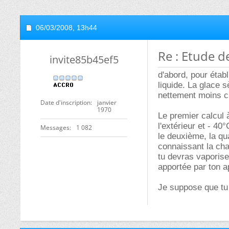
06/03/2008,
13h44
Re : Etude de
invite85b45ef5
d'abord, pour établ
liquide. La glace 
nettement moins ch
Date d'inscription
janvier
1970
Le premier calcul à
l'extérieur et - 40°C
Messages
1 082
le deuxième, la qua
connaissant la cha
tu devras vaporise
apportée par ton a
Je suppose que tu