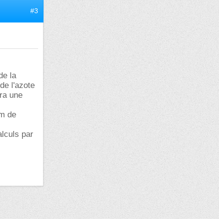
#3
de la
 de l'azote
era une
 m de
alculs par