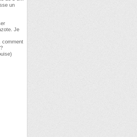
asse un
ser
azote. Je
he, comment
??
ouise)