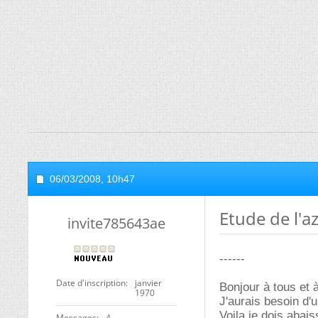
06/03/2008,
10h47
Etude de l'a
invite785643ae
------
Date d'inscription
janvier
Bonjour à tous et 
1970
J'aurais besoin d'u
Voila je dois abai
Messages
4