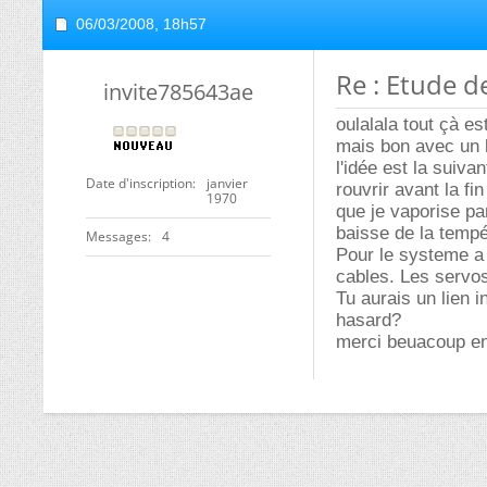
06/03/2008,
18h57
Re : Etude de
invite785643ae
oulalala tout çà es
mais bon avec un b
l'idée est la suiva
Date d'inscription
janvier
rouvrir avant la fin
1970
que je vaporise par
baisse de la tempé
Messages
4
Pour le systeme a 
cables. Les servos
Tu aurais un lien i
hasard?
merci beuacoup en