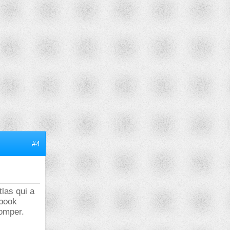
#4
tlas qui a
 book
romper.