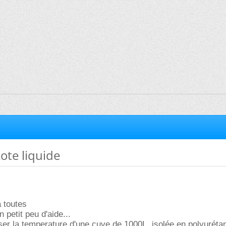
zote liquide
à toutes
n petit peu d'aide...
sser la temperature d'une cuve de 1000L, isolée en polyurét