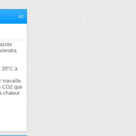
#2
'azote
eviendra
. 20°C à
 travaille.
de CO2 que
a chaleur