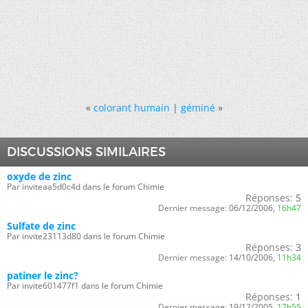
«
colorant humain
|
géminé
»
DISCUSSIONS SIMILAIRES
oxyde de zinc
Par inviteaa5d0c4d dans le forum Chimie
Réponses:
5
Dernier message:
06/12/2006,
16h47
Sulfate de zinc
Par invite23113d80 dans le forum Chimie
Réponses:
3
Dernier message:
14/10/2006,
11h34
patiner le zinc?
Par invite601477f1 dans le forum Chimie
Réponses:
1
Dernier message:
19/12/2005,
17h55