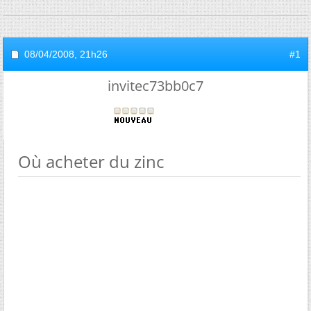
08/04/2008,
21h26
#1
invitec73bb0c7
Où acheter du zinc