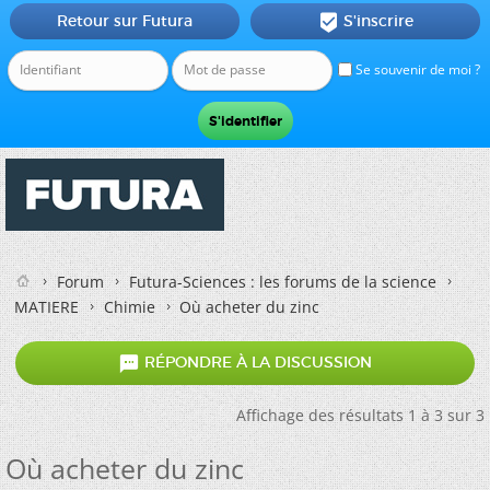
Retour sur Futura
S'inscrire

Se souvenir de moi ?
Forum
Futura-Sciences : les forums de la science
MATIERE
Chimie
Où acheter du zinc

RÉPONDRE À LA DISCUSSION
Affichage des résultats 1 à 3 sur 3
Où acheter du zinc