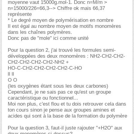
moyenne vaut 15000g.mol-1. Donc n=M/m >
n=15000/226=66,3--> Chiffre ok mais 66,37
représente
* Le degré moyen de polymérisation en nombre
Il est égal au nombre moyen de motifs monomères
dans les chaînes polymères.
Donc pas de "mole" ici comme unité
Pour la question 2, j'ai trouvé les formules semi-
développées des deux monomères : NH2-CH2-CH2-
CH2-CH2-CH2-CH2-NH2 +
HO-C-CH2-CH2-CH2-CH2-C-HO
ll ll
O O
(les oxygènes étant sous les deux carbones)
Cependant, je ne sais pas ce qu'est un groupe
caractéristique ou fonctionnel...
Moi non plus, c'est flou et tu dois retrouver cela dans
ton cours sinon je pense aux groupes amines et
acides qui sont à la base de la formation du polymère
Pour la question 3, faut-il juste rajouter "+H2O" aux
deux monomères ci-dessus?