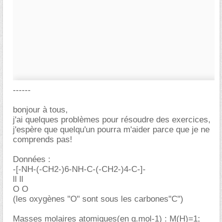
------
bonjour à tous,
j'ai quelques problèmes pour résoudre des exercices,
j'espère que quelqu'un pourra m'aider parce que je ne
comprends pas!
Données :
-[-NH-(-CH2-)6-NH-C-(-CH2-)4-C-]-
ll ll
O O
(les oxygènes "O" sont sous les carbones"C")
Masses molaires atomiques(en g.mol-1) : M(H)=1;