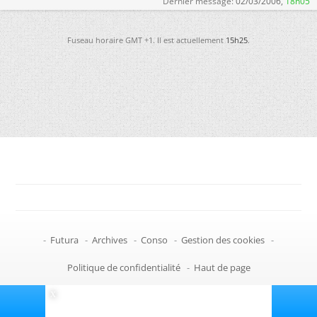
Dernier message:
02/03/2006,
18h05
Fuseau horaire GMT +1. Il est actuellement
15h25
.
-
Futura
-
Archives
-
Conso
-
Gestion des cookies
-
Politique de confidentialité
-
Haut de page