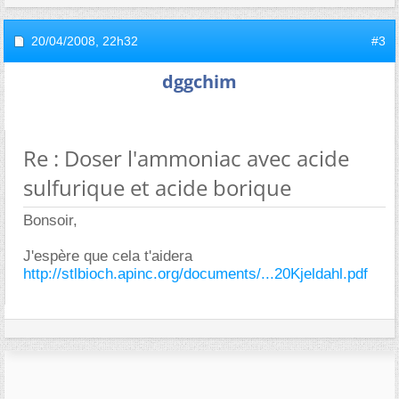
20/04/2008,
22h32
#3
dggchim
Re : Doser l'ammoniac avec acide
sulfurique et acide borique
Bonsoir,
J'espère que cela t'aidera
http://stlbioch.apinc.org/documents/...20Kjeldahl.pdf