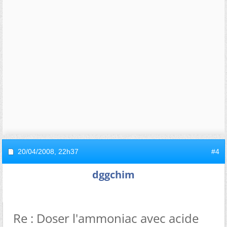
20/04/2008,
22h37
#4
dggchim
Re : Doser l'ammoniac avec acide