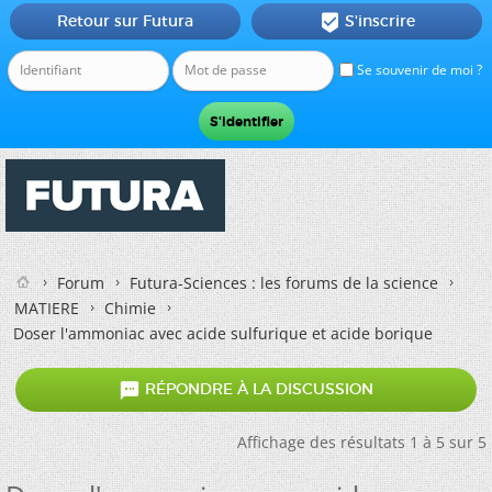
Retour sur Futura
S'inscrire

Se souvenir de moi ?
Forum
Futura-Sciences : les forums de la science
MATIERE
Chimie
Doser l'ammoniac avec acide sulfurique et acide borique

RÉPONDRE À LA DISCUSSION
Affichage des résultats 1 à 5 sur 5