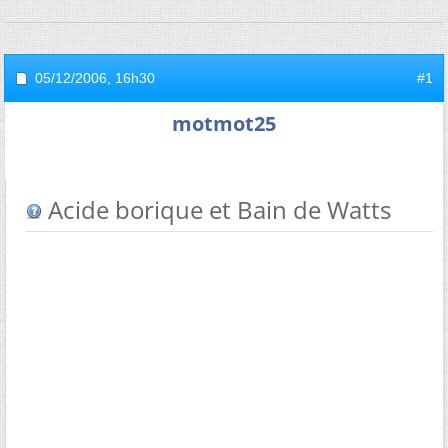
05/12/2006,
16h30
#1
motmot25
Acide borique et Bain de Watts