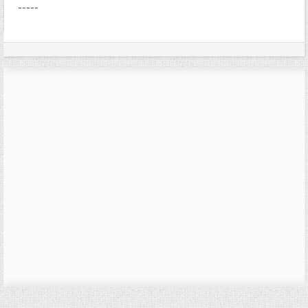
-----