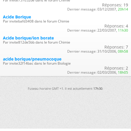
Par invite757052de dans le forum Chimie
Réponses:
19
Dernier message:
03/12/2007,
20h14
Acide Borique
Par invitebafd3408 dans le forum Chimie
Réponses:
4
Dernier message:
22/03/2007,
11h30
Acide borique/ion borate
Par invite812de5bb dans le forum Chimie
Réponses:
7
Dernier message:
31/10/2006,
08h58
acide borique/pneumocoque
Par invite32f14bac dans le forum Biologie
Réponses:
2
Dernier message:
02/03/2006,
18h05
Fuseau horaire GMT +1. Il est actuellement
17h30
.