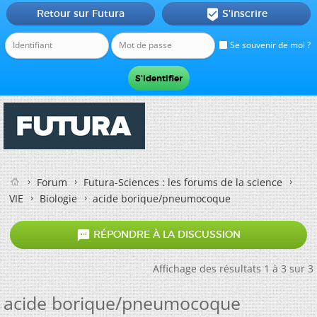
Retour sur Futura
S'inscrire

Se souvenir de moi ?
Forum
Futura-Sciences : les forums de la science
VIE
Biologie
acide borique/pneumocoque

RÉPONDRE À LA DISCUSSION
Affichage des résultats 1 à 3 sur 3
acide borique/pneumocoque