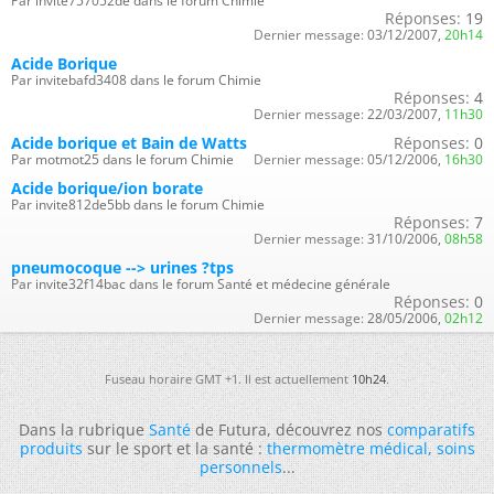
Par invite757052de dans le forum Chimie
Réponses:
19
Dernier message:
03/12/2007,
20h14
Acide Borique
Par invitebafd3408 dans le forum Chimie
Réponses:
4
Dernier message:
22/03/2007,
11h30
Acide borique et Bain de Watts
Réponses:
0
Par motmot25 dans le forum Chimie
Dernier message:
05/12/2006,
16h30
Acide borique/ion borate
Par invite812de5bb dans le forum Chimie
Réponses:
7
Dernier message:
31/10/2006,
08h58
pneumocoque --> urines ?tps
Par invite32f14bac dans le forum Santé et médecine générale
Réponses:
0
Dernier message:
28/05/2006,
02h12
Fuseau horaire GMT +1. Il est actuellement
10h24
.
Dans la rubrique
Santé
de Futura, découvrez nos
comparatifs
produits
sur le sport et la santé :
thermomètre médical
,
soins
personnels
...