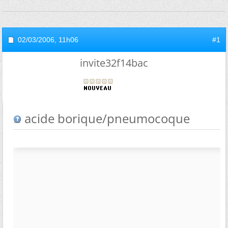
02/03/2006,
11h06
#1
invite32f14bac
acide borique/pneumocoque