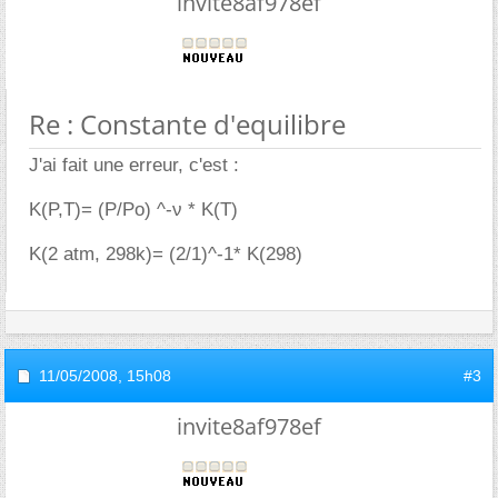
invite8af978ef
Re : Constante d'equilibre
J'ai fait une erreur, c'est :
K(P,T)= (P/Po) ^-ν * K(T)
K(2 atm, 298k)= (2/1)^-1* K(298)
11/05/2008,
15h08
#3
invite8af978ef