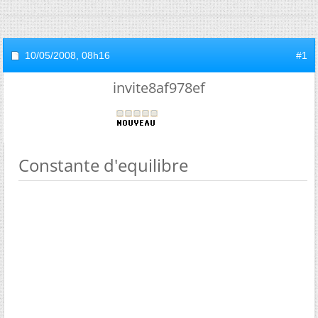
10/05/2008,
08h16
#1
invite8af978ef
Constante d'equilibre