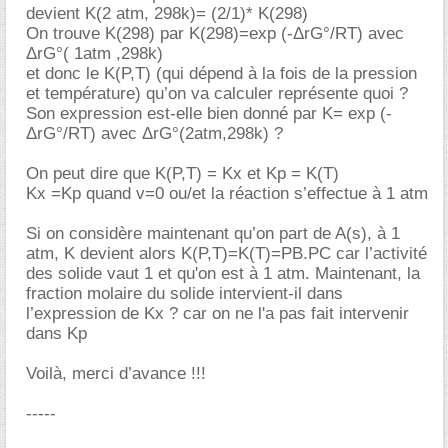
devient K(2 atm, 298k)= (2/1)* K(298)
On trouve K(298) par K(298)=exp (-ΔrG°/RT) avec
ΔrG°( 1atm ,298k)
et donc le K(P,T) (qui dépend à la fois de la pression
et température) qu’on va calculer représente quoi ?
Son expression est-elle bien donné par K= exp (-
ΔrG°/RT) avec ΔrG°(2atm,298k) ?
On peut dire que K(P,T) = Kx et Kp = K(T)
Kx =Kp quand v=0 ou/et la réaction s’effectue à 1 atm
Si on considère maintenant qu’on part de A(s), à 1
atm, K devient alors K(P,T)=K(T)=PB.PC car l’activité
des solide vaut 1 et qu'on est à 1 atm. Maintenant, la
fraction molaire du solide intervient-il dans
l’expression de Kx ? car on ne l'a pas fait intervenir
dans Kp
Voilà, merci d’avance !!!
-----