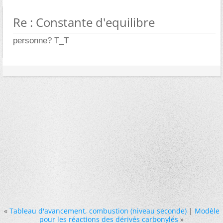
Re : Constante d'equilibre
personne? T_T
«
Tableau d'avancement, combustion (niveau seconde)
|
Modèle
pour les réactions des dérivés carbonylés
»