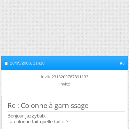
20/05/2008,
21h10
#6
invite2313209787891133
Invité
Re : Colonne à garnissage
Bonjour jazzybab.
Ta colonne fait quelle taille ?