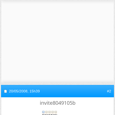
20/05/2008,
15h39
#2
invite8049105b