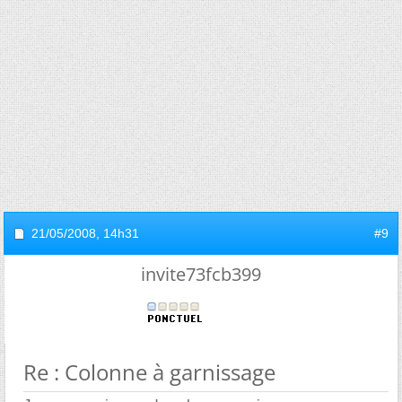
21/05/2008,
14h31
#9
invite73fcb399
Re : Colonne à garnissage