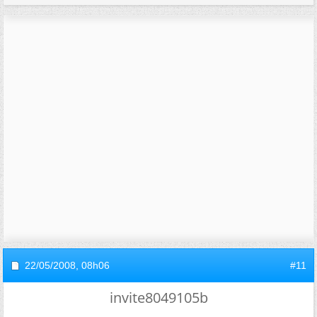
22/05/2008,
08h06
#11
invite8049105b