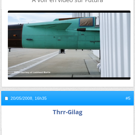
20/05/2008,
16h35
#5
Thrr-Gilag