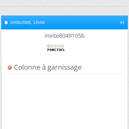
20/05/2008,
13h58
#1
invite8049105b
Colonne à garnissage