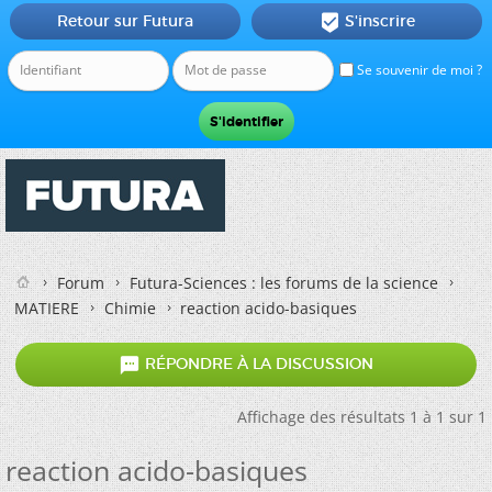
Retour sur Futura
S'inscrire

Se souvenir de moi ?
Forum
Futura-Sciences : les forums de la science
MATIERE
Chimie
reaction acido-basiques

RÉPONDRE À LA DISCUSSION
Affichage des résultats 1 à 1 sur 1
reaction acido-basiques