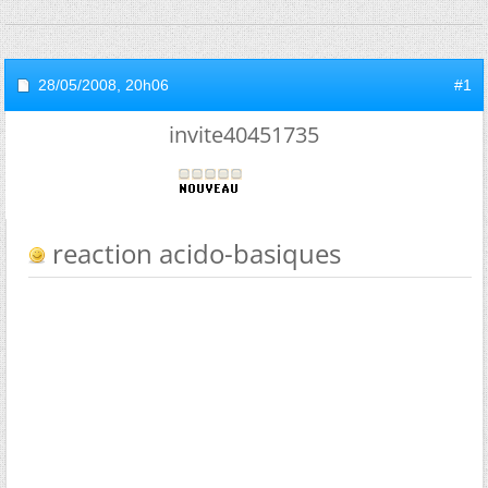
28/05/2008,
20h06
#1
invite40451735
reaction acido-basiques