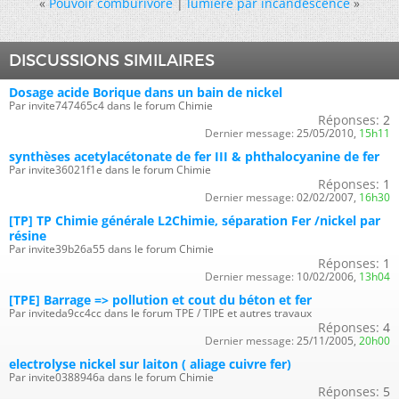
«
Pouvoir comburivore
|
lumière par incandescence
»
DISCUSSIONS SIMILAIRES
Dosage acide Borique dans un bain de nickel
Par invite747465c4 dans le forum Chimie
Réponses:
2
Dernier message:
25/05/2010,
15h11
synthèses acetylacétonate de fer III & phthalocyanine de fer
Par invite36021f1e dans le forum Chimie
Réponses:
1
Dernier message:
02/02/2007,
16h30
[TP] TP Chimie générale L2Chimie, séparation Fer /nickel par
résine
Par invite39b26a55 dans le forum Chimie
Réponses:
1
Dernier message:
10/02/2006,
13h04
[TPE] Barrage => pollution et cout du béton et fer
Par inviteda9cc4cc dans le forum TPE / TIPE et autres travaux
Réponses:
4
Dernier message:
25/11/2005,
20h00
electrolyse nickel sur laiton ( aliage cuivre fer)
Par invite0388946a dans le forum Chimie
Réponses:
5