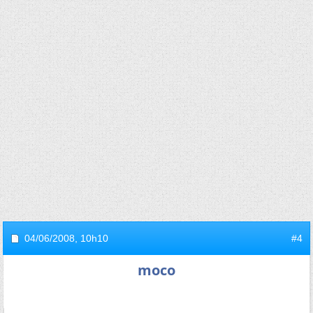
04/06/2008,
10h10
#4
moco