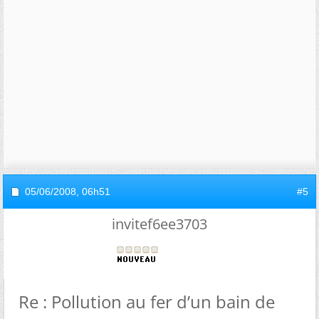
05/06/2008,
06h51
#5
invitef6ee3703
Re : Pollution au fer d’un bain de