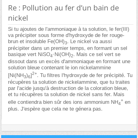
Re : Pollution au fer d’un bain de
nickel
Si tu ajoutes de l'ammoniaque à ta solution, le fer(III)
va précipiter sous forme d'hydroxyde de fer rouge-
brun et insoluble Fe(OH)
. Le nickel va aussi
3
précipiter dans un premier temps, en formant un sel
basique vert NiSO
·Ni(OH)
. Mais ce sel vert se
4
2
dissout dans un excès d'ammoniaque en formant une
solution bleue contenant le ion nickelammine
2+
[Ni(NH
)
]
. Tu filtres l'hydroxyde de fer précipité. Tu
3
6
récupères ta solution de nickelammine, que tu traites
par l'acide jusqu'à destruction de la coloration bleue,
et tu récupères ta solution de nickel sans fer. Mais
+
elle contiendra bien sûr des ions ammonium NH
en
4
plus. J'espère que cela ne te génera pas.