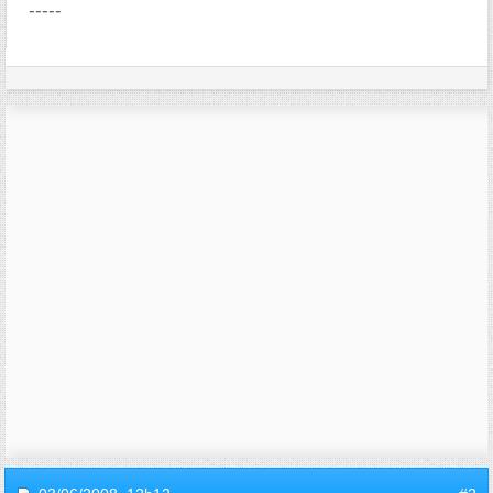
-----