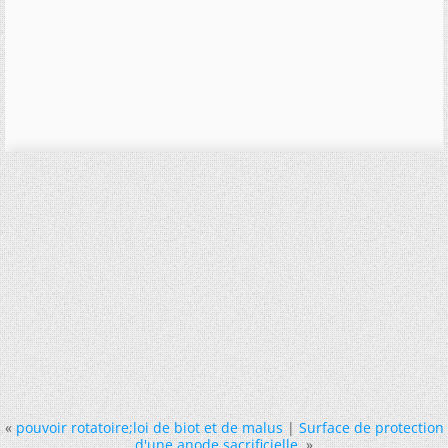
«
pouvoir rotatoire;loi de biot et de malus
|
Surface de protection
d'une anode sacrificielle.
»