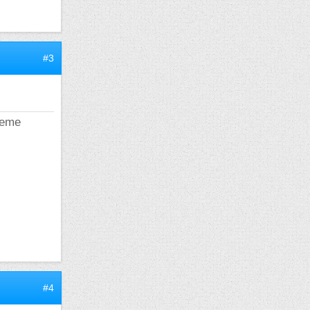
#3
meme
#4