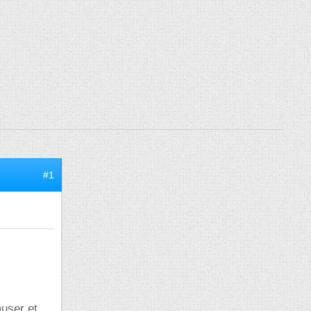
#1
muser et