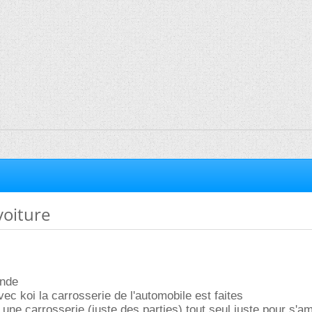
voiture
onde
vec koi la carrosserie de l'automobile est faites
e une carrosserie (juste des parties) tout seul juste pour s'a