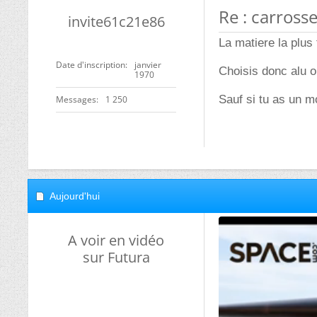
Re : carrosse
invite61c21e86
La matiere la plus f
Date d'inscription
janvier
Choisis donc alu o
1970
Sauf si tu as un m
Messages
1 250
Aujourd'hui
A voir en vidéo
sur Futura