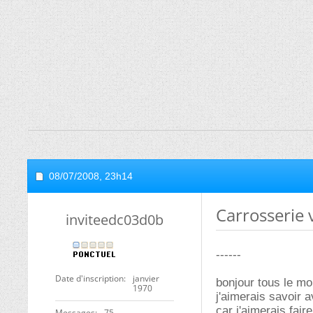
08/07/2008,
23h14
Carrosserie 
inviteedc03d0b
------
Date d'inscription
janvier
bonjour tous le m
1970
j'aimerais savoir a
car j'aimerais fair
Messages
75