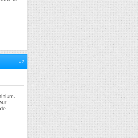
#2
minium.
eur
 de