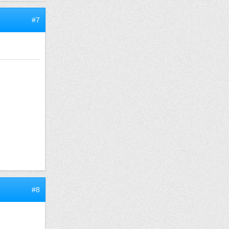
#7
#8