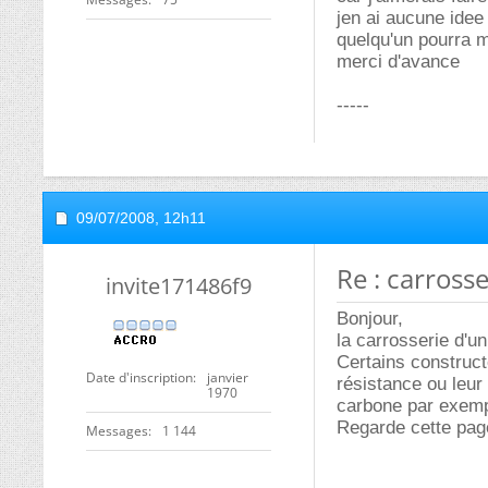
jen ai aucune idee
quelqu'un pourra m
merci d'avance
-----
09/07/2008,
12h11
Re : carrosse
invite171486f9
Bonjour,
la carrosserie d'un
Certains construct
Date d'inscription
janvier
résistance ou leur
1970
carbone par exemp
Regarde cette page
Messages
1 144