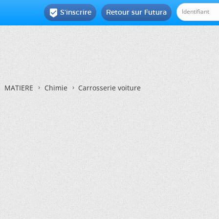
S'inscrire
Retour sur Futura

MATIERE
Chimie
Carrosserie voiture