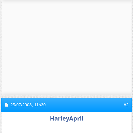
25/07/2008,
11h30
#2
HarleyApril