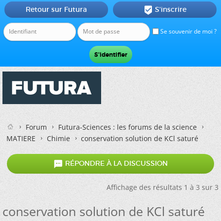
Retour sur Futura
S'inscrire

Se souvenir de moi ?
Forum
Futura-Sciences : les forums de la science
MATIERE
Chimie
conservation solution de KCl saturé

RÉPONDRE À LA DISCUSSION
Affichage des résultats 1 à 3 sur 3
conservation solution de KCl saturé