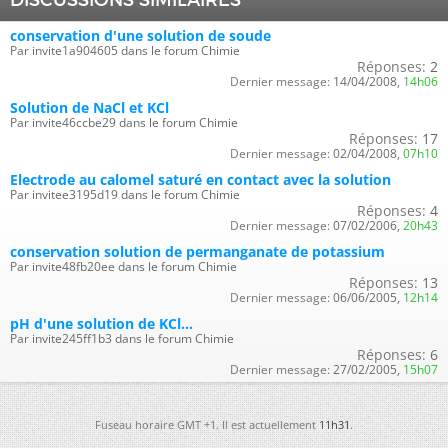
DISCUSSIONS SIMILAIRES
conservation d'une solution de soude
Par invite1a904605 dans le forum Chimie
Réponses:
2
Dernier message:
14/04/2008,
14h06
Solution de NaCl et KCl
Par invite46ccbe29 dans le forum Chimie
Réponses:
17
Dernier message:
02/04/2008,
07h10
Electrode au calomel saturé en contact avec la solution
Par invitee3195d19 dans le forum Chimie
Réponses:
4
Dernier message:
07/02/2006,
20h43
conservation solution de permanganate de potassium
Par invite48fb20ee dans le forum Chimie
Réponses:
13
Dernier message:
06/06/2005,
12h14
pH d'une solution de KCl...
Par invite245ff1b3 dans le forum Chimie
Réponses:
6
Dernier message:
27/02/2005,
15h07
Fuseau horaire GMT +1. Il est actuellement
11h31
.