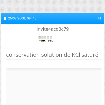
25/07/2008,
09h45
#1
invite4acd3c79
conservation solution de KCl saturé