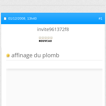
01/12/2008,
13h40
#1
invite961372f8
affinage du plomb