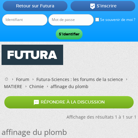
Retour sur Futura
S'inscrire

Se souvenir de moi ?
Forum
Futura-Sciences : les forums de la science
MATIERE
Chimie
affinage du plomb

RÉPONDRE À LA DISCUSSION
Affichage des résultats 1 à 1 sur 1
affinage du plomb