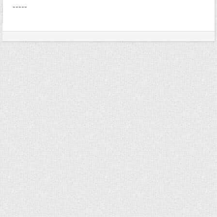
-----