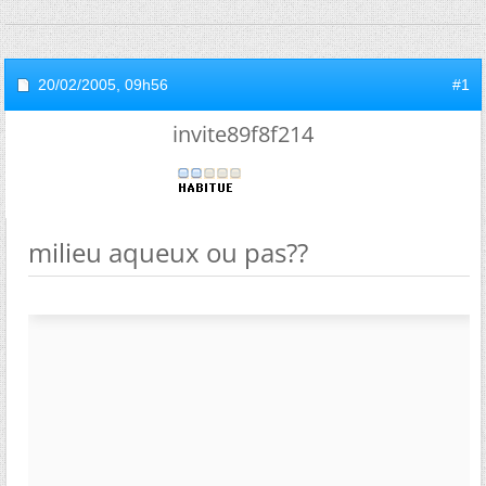
20/02/2005,
09h56
#1
invite89f8f214
milieu aqueux ou pas??