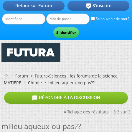
Retour sur Futura
S'inscrire

Se souvenir de moi ?
Forum
Futura-Sciences : les forums de la science
MATIERE
Chimie
milieu aqueux ou pas??

RÉPONDRE À LA DISCUSSION
Affichage des résultats 1 à 3 sur 3
milieu aqueux ou pas??