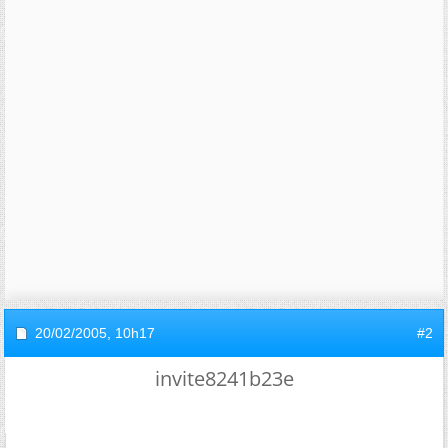
20/02/2005,
10h17
#2
invite8241b23e