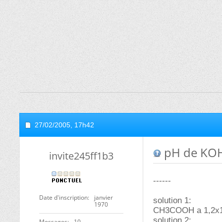
27/02/2005,
17h42
pH de KO
invite245ff1b3
------
Date d'inscription
janvier
solution 1:
1970
CH3COOH a 1,2x10
solution 2:
Messages
10