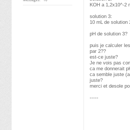
KOH a 1,2x10^-2 
solution 3:
10 mL de solution 
pH de solution 3?
puis je calculer le
par 2??
est-ce juste?
Je ne vois pas co
ca me donnerait p
ca semble juste (a
juste?
merci et desole po
-----