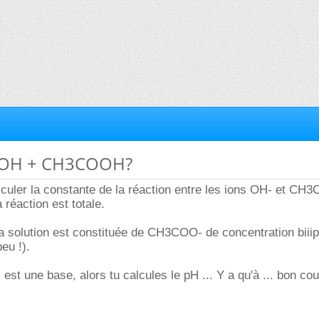
 KOH + CH3COOH?
lculer la constante de la réaction entre les ions OH- et CH
 réaction est totale.
a solution est constituée de CH3COO- de concentration biiip (
eu !).
 une base, alors tu calcules le pH ... Y a qu'à ... bon co