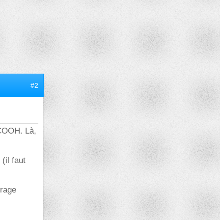
#2
3COOH. Là,
il faut
urage