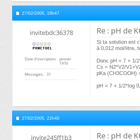
27/02/2005,
18h47
Re : pH de
invitebdc36378
Si ta solution es
à 0,012 mol/litre, 
Date d'inscription
janvier
Donc pH = 7 + 1/2
1970
Cs = N2*V2/V1+V2
pKa (CH3COOH) =
Messages
31
pH = 7 + 1/2*log 0
27/02/2005,
22h40
Re : pH de
invite245ff1b3