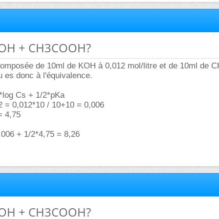
 KOH + CH3COOH?
t composée de 10ml de KOH à 0,012 mol/litre et de 10ml d
tu es donc à l'équivalence.
*log Cs + 1/2*pKa
 = 0,012*10 / 10+10 = 0,006
 4,75
,006 + 1/2*4,75 = 8,26
 KOH + CH3COOH?