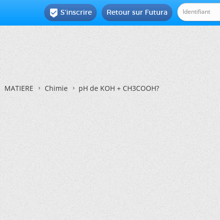
S'inscrire
Retour sur Futura

MATIERE
Chimie
pH de KOH + CH3COOH?