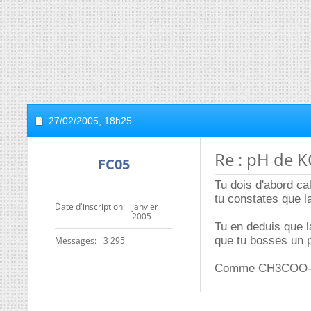
27/02/2005,
18h25
Re : pH de
FC05
Tu dois d'abord ca
tu constates que la
Date d'inscription
janvier
2005
Tu en deduis que l
que tu bosses un p
Messages
3 295
Comme CH3COO- est