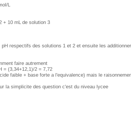
mol/L
2 + 10 mL de solution 3
s pH respectifs des solutions 1 et 2 et ensuite les additionner
mment faire autrement
H = (3,34+12,1)/2 = 7,72
cide faible + base forte a l'equivalence) mais le raisonnement
ur la simplicite des question c'est du niveau lycee