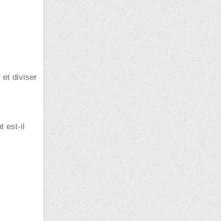
 et diviser
 est-il