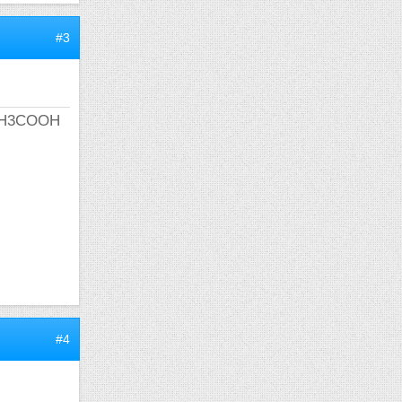
#3
e CH3COOH
#4