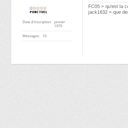
FC05 > qu'est la 
jack1632 > que d
Date d'inscription
janvier
1970
Messages
10