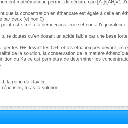
nnement mathématique permet de déduire que [A-]/[AH]=1 d'o
int que la concentration en éthanoate est égale à celle en é
sée par deux (et non 0)
 point est situé à la demi équivalence et non à l'équivalence
 tu te doutes qu'en dosant un acide faible par une base forte
liger les H+ devant les OH- et les éthanoïques devant les 
tralité de la solution, la conservation de la matière éthanoïqu
finition du Ka ce qui permettra de déterminer les concentrati
s
ud, la reine du clavier
 réponses, tu as la solution