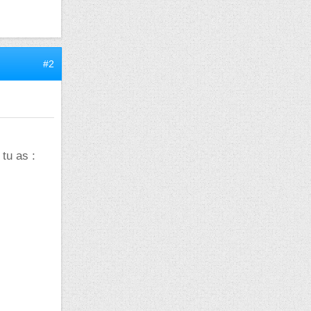
#2
tu as :