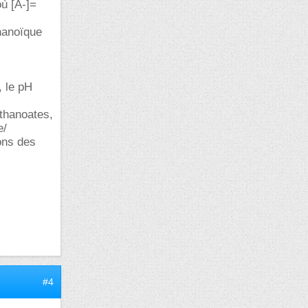
ù [A-]=
thanoïque
, le pH
éthanoates,
e/
ons des
#4