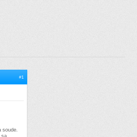
#1
la soude.
 sa