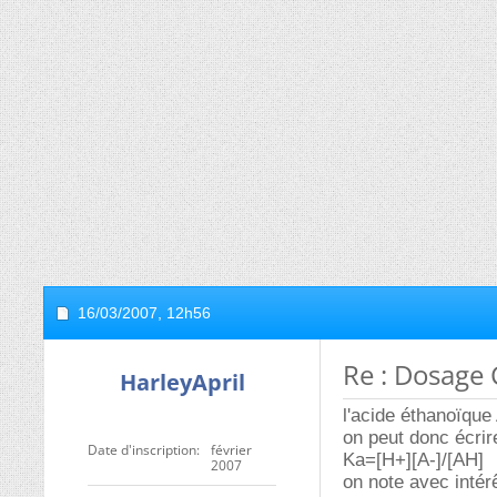
16/03/2007,
12h56
Re : Dosag
HarleyApril
l'acide éthanoïque
on peut donc écrire
Date d'inscription
février
Ka=[H+][A-]/[AH]
2007
on note avec inté