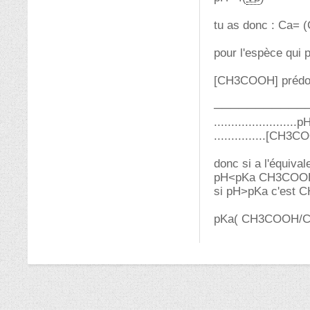
tu as donc : Ca= 
pour l'espèce qui
[CH3COOH] prédo
────────────
.......................
...............[CH
donc si a l'équival
pH<pKa CH3COOH
si pH>pKa c'est 
pKa( CH3COOH/C