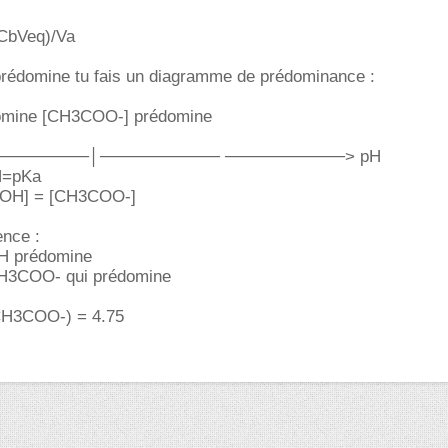
(CbVeq)/Va
 prédomine tu fais un diagramme de prédominance :
mine [CH3COO-] prédomine
───────│────────── ──────────> pH
.pH=pKa
3COOH] = [CH3COO-]
ence :
 prédomine
CH3COO- qui prédomine
H3COO-) = 4.75