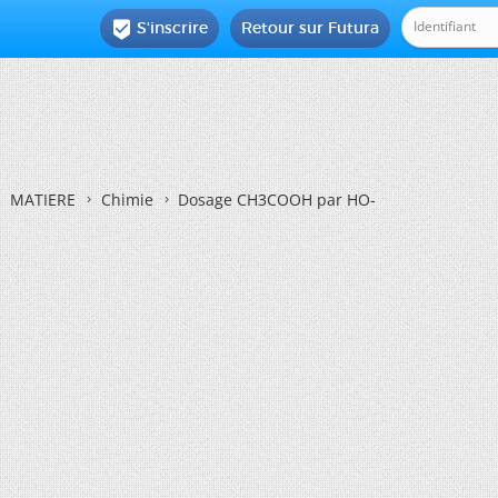
S'inscrire
Retour sur Futura

MATIERE
Chimie
Dosage CH3COOH par HO-