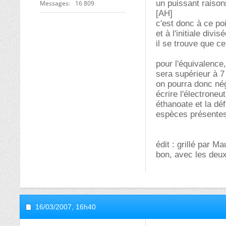
un puissant raiso
Messages
16 809
[AH]
c'est donc à ce po
et à l'initiale divi
il se trouve que ce
pour l'équivalence,
sera supérieur à 7
on pourra donc nég
écrire l'électroneu
éthanoate et la dé
espèces présente
édit : grillé par Ma
bon, avec les deux
16/03/2007,
16h40