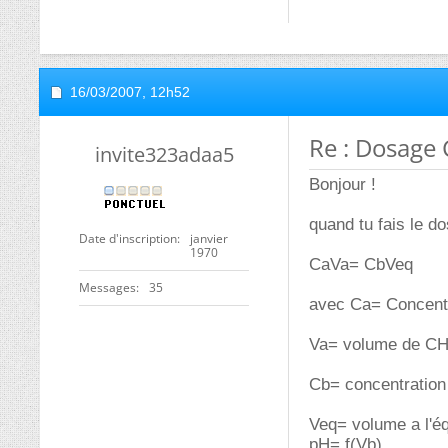
16/03/2007,
12h52
Re : Dosag
invite323adaa5
Bonjour !
quand tu fais le d
Date d'inscription
janvier
1970
CaVa= CbVeq
Messages
35
avec Ca= Concentr
Va= volume de CH3
Cb= concentration 
Veq= volume a l'éq
pH= f(
Vb
)