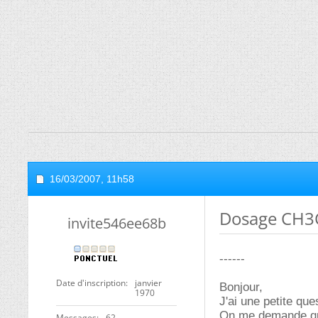
16/03/2007,
11h58
Dosage CH3
invite546ee68b
------
Date d'inscription
janvier
Bonjour,
1970
J'ai une petite que
On me demande que
Messages
62