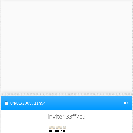
04/01/2009,
11h54
#7
invite133ff7c9