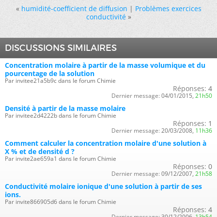
«
humidité-coefficient de diffusion
|
Problèmes exercices
conductivité
»
DISCUSSIONS SIMILAIRES
Concentration molaire à partir de la masse volumique et du
pourcentage de la solution
Par invitee21a5b9c dans le forum Chimie
Réponses:
4
Dernier message:
04/01/2015,
21h50
Densité à partir de la masse molaire
Par invitee2d4222b dans le forum Chimie
Réponses:
1
Dernier message:
20/03/2008,
11h36
Comment calculer la concentration molaire d'une solution à
X % et de densité d ?
Par invite2ae659a1 dans le forum Chimie
Réponses:
0
Dernier message:
09/12/2007,
21h58
Conductivité molaire ionique d'une solution à partir de ses
ions.
Par invite866905d6 dans le forum Chimie
Réponses:
4
Dernier message:
30/12/2006,
13h54