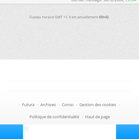
Fuseau horaire GMT +1. Il est actuellement
05h42
.
-
Futura
-
Archives
-
Conso
-
Gestion des cookies
-
Politique de confidentialité
-
Haut de page