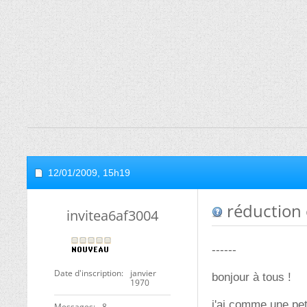
12/01/2009,
15h19
réduction 
invitea6af3004
------
Date d'inscription
janvier
bonjour à tous !
1970
j'ai comme une pet
Messages
8