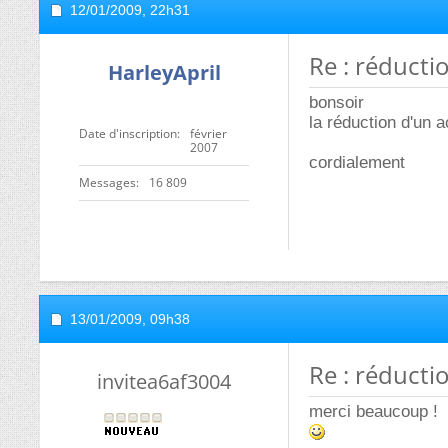
12/01/2009,
22h31
Re : réducti
HarleyApril
bonsoir
la réduction d'un a
Date d'inscription
février
2007
cordialement
Messages
16 809
13/01/2009,
09h38
Re : réducti
invitea6af3004
merci beaucoup !