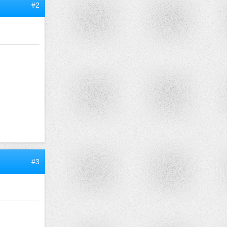
#2
#3