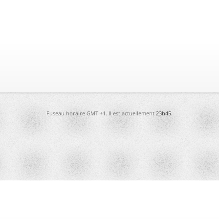
Fuseau horaire GMT +1. Il est actuellement
23h45
.