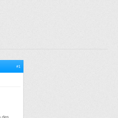
#1
n des