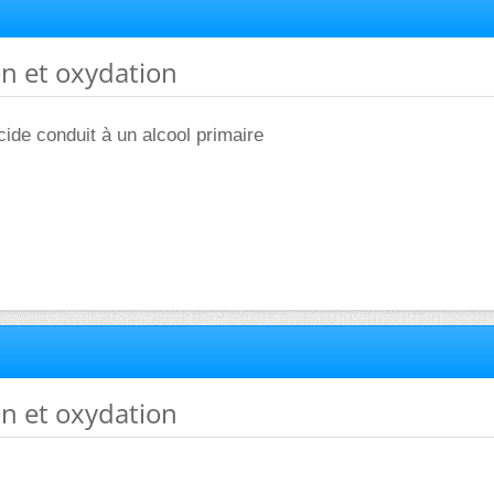
on et oxydation
cide conduit à un alcool primaire
on et oxydation