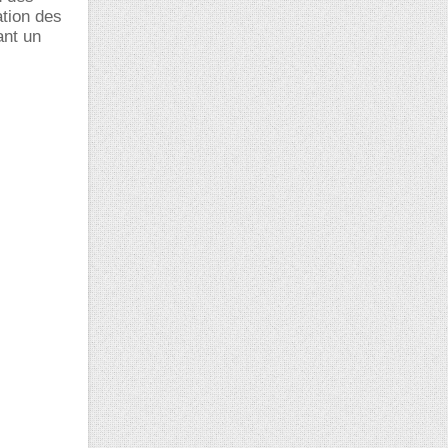
ation des
ant un