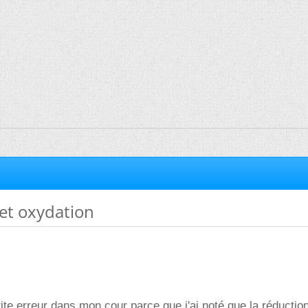
et oxydation
ite erreur dans mon cour parce que j'ai noté que la réductio