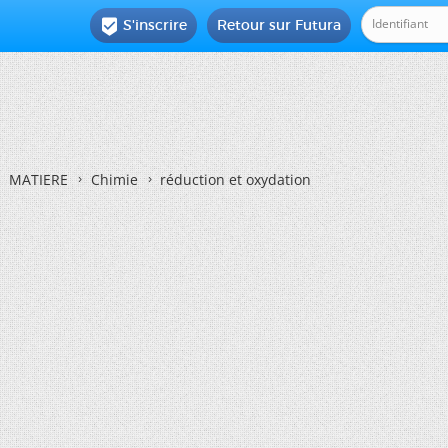
S'inscrire
Retour sur Futura

MATIERE
Chimie
réduction et oxydation