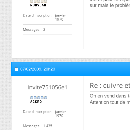
sur mais le problè
Date d'inscription
janvier
1970
Messages
2
07/02/2009,
20h20
Re : cuivre e
invite751056e1
On en vend dans t
Attention tout de
Date d'inscription
janvier
1970
Messages
1 435