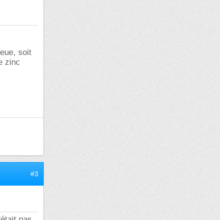
eue, soit
e zinc
#3
était pas