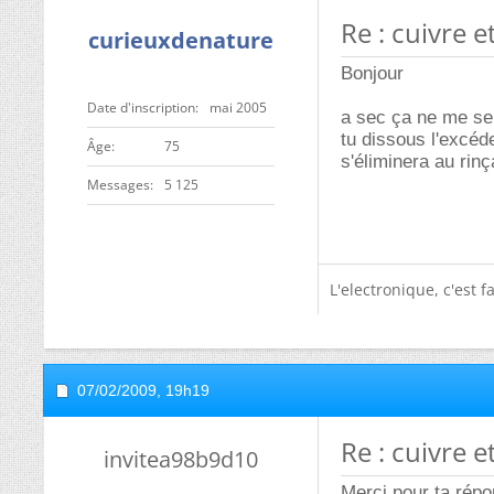
Re : cuivre e
curieuxdenature
Bonjour
Date d'inscription
mai 2005
a sec ça ne me sem
tu dissous l'excéd
ge
75
s'éliminera au rin
Messages
5 125
L'electronique, c'est f
07/02/2009,
19h19
Re : cuivre e
invitea98b9d10
Merci pour ta répon