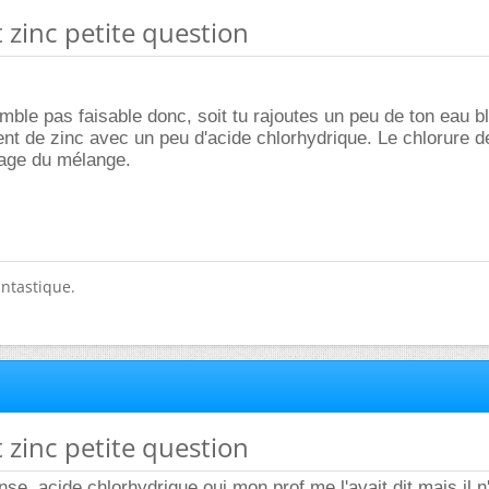
t zinc petite question
ble pas faisable donc, soit tu rajoutes un peu de ton eau bl
ent de zinc avec un peu d'acide chlorhydrique. Le chlorure d
çage du mélange.
antastique.
t zinc petite question
se, acide chlorhydrique oui mon prof me l'avait dit mais il n'