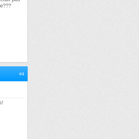
ue???
#4
s!