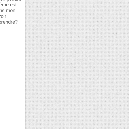
lème est
dans mon
oir
prendre?