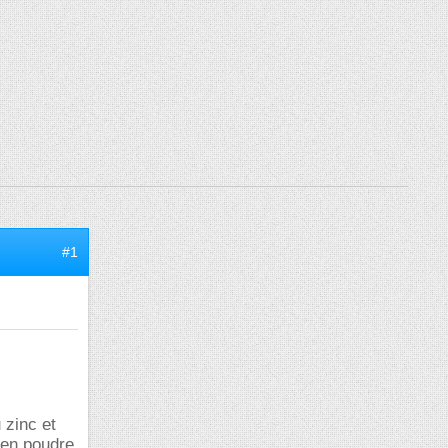
#1
 zinc et
 en poudre