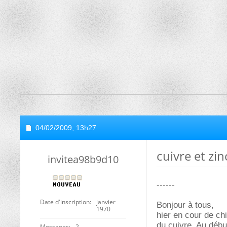
04/02/2009,
13h27
cuivre et zi
invitea98b9d10
------
Date d'inscription
janvier
Bonjour à tous,
1970
hier en cour de chi
du cuivre. Au débu
Messages
2