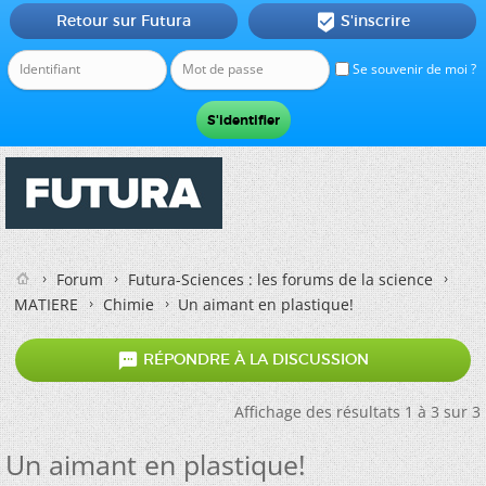
Retour sur Futura
S'inscrire

Se souvenir de moi ?
Forum
Futura-Sciences : les forums de la science
MATIERE
Chimie
Un aimant en plastique!

RÉPONDRE À LA DISCUSSION
Affichage des résultats 1 à 3 sur 3
Un aimant en plastique!