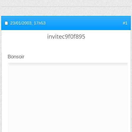
23/01/2003,
17h53
#1
invitec9f0f895
Bonsoir