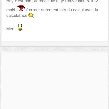
Hey c'est bon j'ai recalculé et je trouve bien 5.10-2
mol/L
( erreur surement lors du calcul avec la
calculatrice
)
Merci