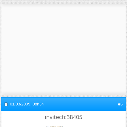
01/03/2009,
08h54
#6
invitecfc38405