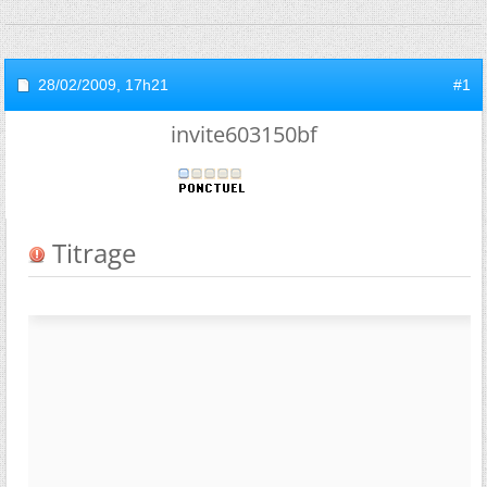
28/02/2009,
17h21
#1
invite603150bf
Titrage