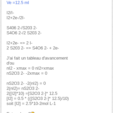
Ve =12.5 ml
I2/I-
I2+2e-/2I-
S406 2-/S203 2-
S4O6 2-/2 S203 2-
I2+2e- => 2 I-
2 S203 2- => S4O6 2- + 2e-
J'ai fait un tableau d'avancement
d'ou
nI2 - xmax = 0 nI2=xmax
nS2O3 2- -2xmax = 0
nS2O3 2- -2(nI2) = 0
2(nI2)= nS2O3 2-
2([I2]*10) =[S2O3 2-]* 12.5
[I2] = 0.5 * (([S2O3 2-]* 12.5)/10)
soit [I2] = 2.5*10-2mol L-1