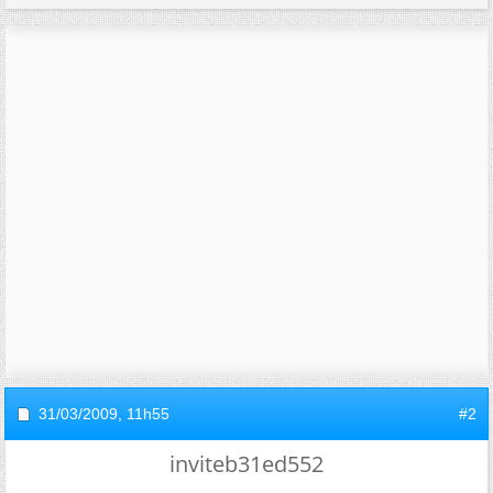
31/03/2009,
11h55
#2
inviteb31ed552