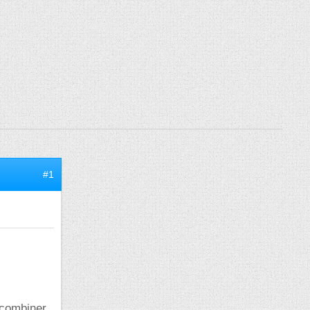
#1
 combiner