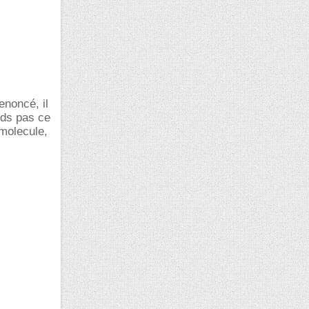
enoncé, il
nds pas ce
 molecule,