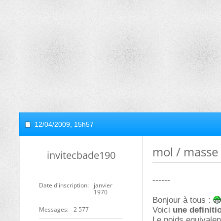
12/04/2009,
15h57
mol / masse
invitecbade190
------
Date d'inscription
janvier
1970
Bonjour à tous :
Messages
2 577
Voici
une definiti
Le poids equivalen