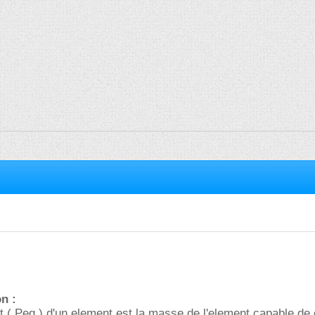
on :
t ( Peq ) d'un element est la masse de l'element capable de