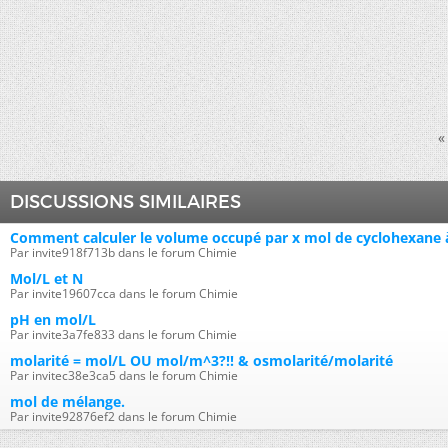
«
DISCUSSIONS SIMILAIRES
Comment calculer le volume occupé par x mol de cyclohexane à
Par invite918f713b dans le forum Chimie
Mol/L et N
Par invite19607cca dans le forum Chimie
pH en mol/L
Par invite3a7fe833 dans le forum Chimie
molarité = mol/L OU mol/m^3?!! & osmolarité/molarité
Par invitec38e3ca5 dans le forum Chimie
mol de mélange.
Par invite92876ef2 dans le forum Chimie