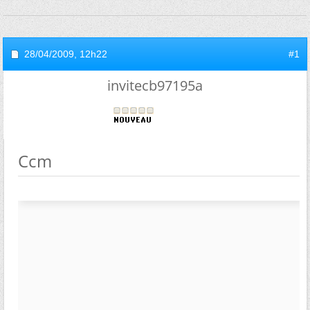
28/04/2009,
12h22
#1
invitecb97195a
Ccm