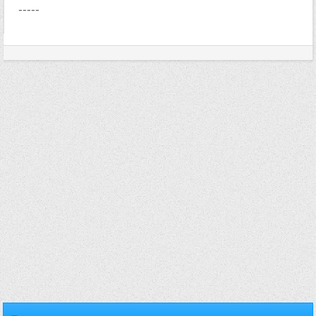
-----