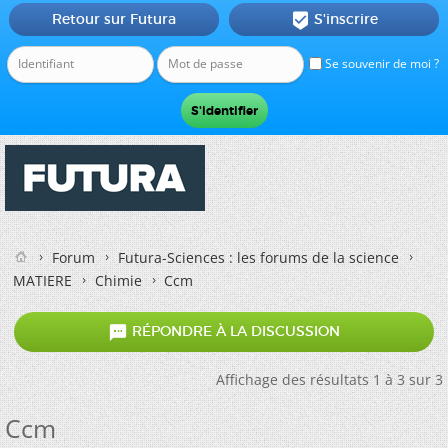
Retour sur Futura
S'inscrire

Se souvenir de moi ?
Forum
Futura-Sciences : les forums de la science
MATIERE
Chimie
Ccm

RÉPONDRE À LA DISCUSSION
Affichage des résultats 1 à 3 sur 3
Ccm