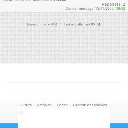
Réponses:
2
Dernier message:
15/11/2006,
18h32
Fuseau horaire GMT +1. Il est actuellement
06h04
.
-
Futura
-
Archives
-
Conso
-
Gestion des cookies
-
Politique de confidentialité
-
Haut de page