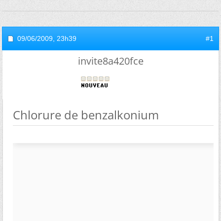
09/06/2009,
23h39
#1
invite8a420fce
Chlorure de benzalkonium