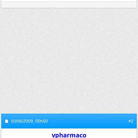
10/06/2009,
00h50
#2
vpharmaco