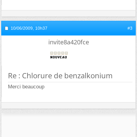
10/06/2009,
10h37
#3
invite8a420fce
Re : Chlorure de benzalkonium
Merci beaucoup