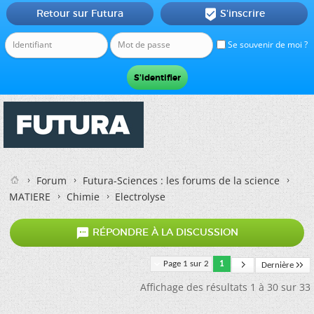
Retour sur Futura
S'inscrire

Se souvenir de moi ?
Forum
Futura-Sciences : les forums de la science
MATIERE
Chimie
Electrolyse

RÉPONDRE À LA DISCUSSION
Page 1 sur 2
1
Dernière
Affichage des résultats 1 à 30 sur 33