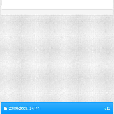
23/06/2009,
17h44
#11