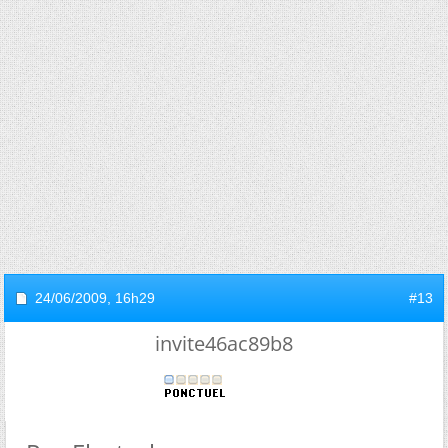
24/06/2009,
16h29
#13
invite46ac89b8