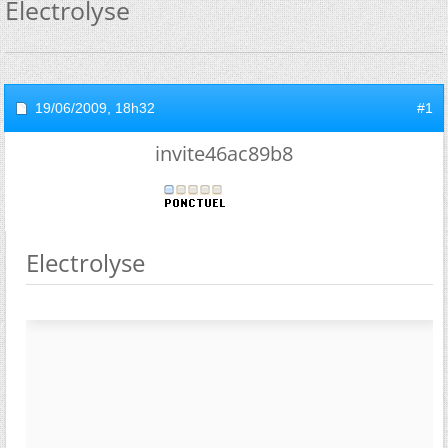
Electrolyse
19/06/2009,
18h32
#1
invite46ac89b8
Electrolyse