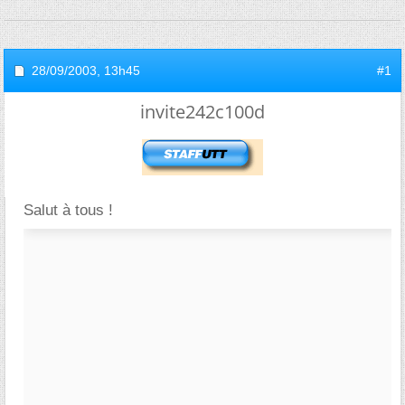
28/09/2003,
13h45
#1
invite242c100d
Salut à tous !