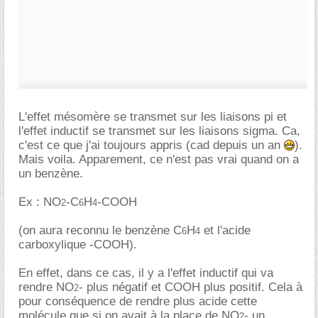
L'effet mésomère se transmet sur les liaisons pi et
l'effet inductif se transmet sur les liaisons sigma. Ca,
c'est ce que j'ai toujours appris (cad depuis un an
).
Mais voila. Apparement, ce n'est pas vrai quand on a
un benzène.
Ex : NO
-C
H
-COOH
2
6
4
(on aura reconnu le benzène C
H
et l'acide
6
4
carboxylique -COOH).
En effet, dans ce cas, il y a l'effet inductif qui va
rendre NO
- plus négatif et COOH plus positif. Cela à
2
pour conséquence de rendre plus acide cette
molécule que si on avait à la place de NO
- un
2