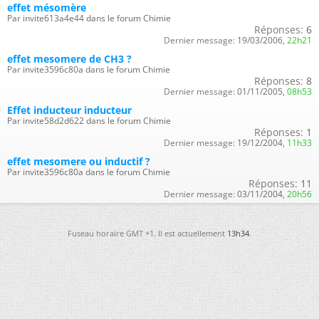
effet mésomère
Par invite613a4e44 dans le forum Chimie
Réponses:
6
Dernier message:
19/03/2006,
22h21
effet mesomere de CH3 ?
Par invite3596c80a dans le forum Chimie
Réponses:
8
Dernier message:
01/11/2005,
08h53
Effet inducteur inducteur
Par invite58d2d622 dans le forum Chimie
Réponses:
1
Dernier message:
19/12/2004,
11h33
effet mesomere ou inductif ?
Par invite3596c80a dans le forum Chimie
Réponses:
11
Dernier message:
03/11/2004,
20h56
Fuseau horaire GMT +1. Il est actuellement
13h34
.