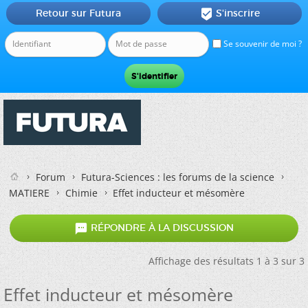
Retour sur Futura
S'inscrire

Se souvenir de moi ?
Forum
Futura-Sciences : les forums de la science
MATIERE
Chimie
Effet inducteur et mésomère

RÉPONDRE À LA DISCUSSION
Affichage des résultats 1 à 3 sur 3
Effet inducteur et mésomère