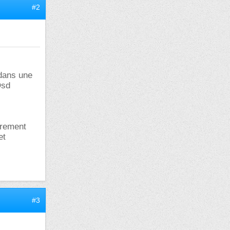
#2
 dans une
Qsd
urement
et
#3