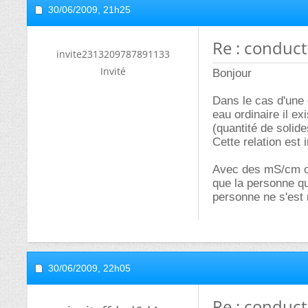
30/06/2009,
21h25
Re : conduct
invite2313209787891133
Invité
Bonjour
Dans le cas d'une
eau ordinaire il e
(quantité de solide
Cette relation est 
Avec des mS/cm on
que la personne qui
personne ne s'est 
30/06/2009,
22h05
Re : conduct