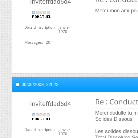
inviteffdad6d4
Merci mon ami pou
Date d'inscription
janvier
1970
Messages
20
30/06/2009,
22h22
Re : Conduct
inviteffdad6d4
Merci dedulle tu m
Solides Dissous
Date d'inscription
janvier
Les solides disso
1970
Total Dissolved Sol