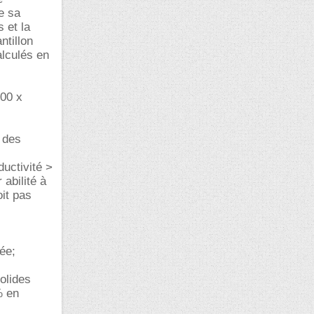
de sa
 et la
ntillon
alculés en
000 x
é des
uctivité >
 abilité à
oit pas
ée;
solides
% en