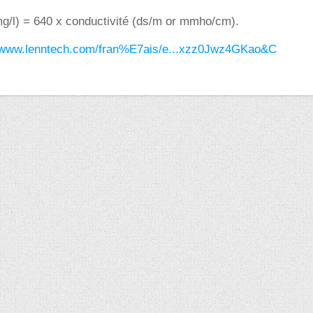
mg/l) = 640 x conductivité (ds/m or mmho/cm).
//www.lenntech.com/fran%E7ais/e...xzz0Jwz4GKao&C