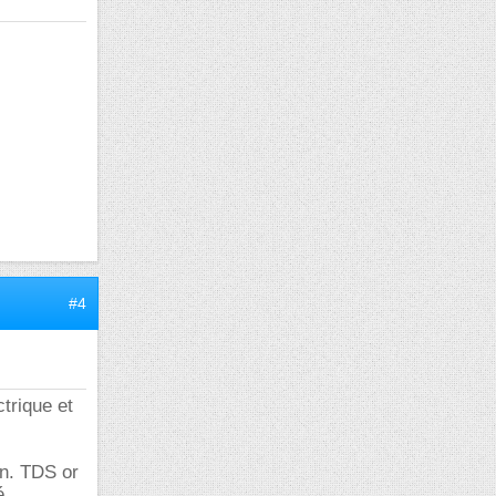
#4
trique et
on. TDS or
é