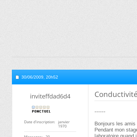
30/06/2009,
20h52
Conductivité
inviteffdad6d4
------
Date d'inscription
janvier
Bonjours les amis
1970
Pendant mon stage 
laboratoire quand 
Messages
20