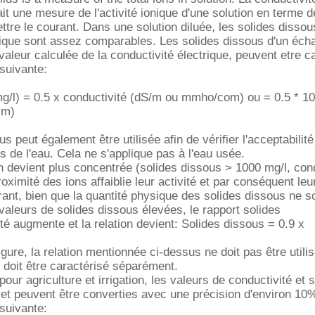
ait une mesure de l'activité ionique d'une solution en terme 
ttre le courant. Dans une solution diluée, les solides dissous
rique sont assez comparables. Les solides dissous d'un écha
valeur calculée de la conductivité électrique, peuvent etre c
 suivante:
mg/l) = 0.5 x conductivité (dS/m ou mmho/com) ou = 0.5 * 1
cm)
us peut également être utilisée afin de vérifier l'acceptabilit
 de l'eau. Cela ne s'applique pas à l'eau usée.
n devient plus concentrée (solides dissous > 1000 mg/l, cond
ximité des ions affaiblie leur activité et par conséquent leur
rant, bien que la quantité physique des solides dissous ne s
 valeurs de solides dissous élevées, le rapport solides
té augmente et la relation devient: Solides dissous = 0.9 x
gure, la relation mentionnée ci-dessus ne doit pas être utilis
 doit être caractérisé séparément.
our agriculture et irrigation, les valeurs de conductivité et 
 et peuvent être converties avec une précision d'environ 10
 suivante: