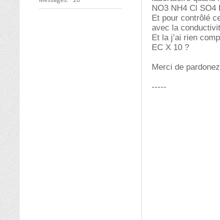
NO3 NH4 Cl SO4 H
Et pour contrôlé 
avec la conductivit
Et la j’ai rien com
EC X 10 ?
Merci de pardonez
-----