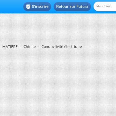
S'inscrire
Retour sur Futura

MATIERE
Chimie
Conductivité électrique