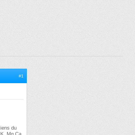
#1
ciens du
, K, Mg,Ca