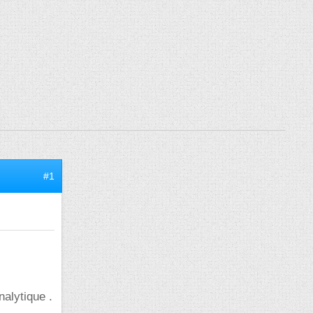
#1
alytique .