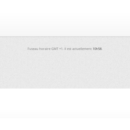
Fuseau horaire GMT +1. Il est actuellement
10h58
.
-
Futura
-
Archives
-
Conso
-