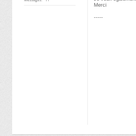
Merci
-----