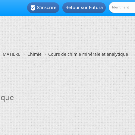
S'inscrire
Retour sur Futura

MATIERE
Chimie
Cours de chimie minérale et analytique
ique