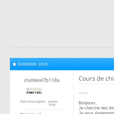
01/09/2009,
13h25
Cours de chi
invitee47b118a
------
Date d'inscription
janvier
Bonjours ,
1970
Je cherche des lie
Je veux également
Messages
11