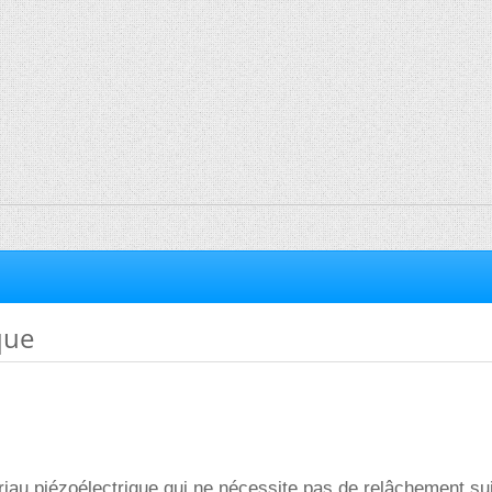
que
ériau piézoélectrique qui ne nécessite pas de relâchement su