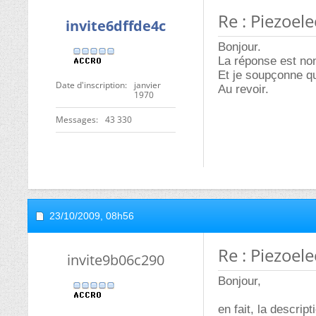
Re : Piezoel
invite6dffde4c
Bonjour.
La réponse est non.
Et je soupçonne qu
Date d'inscription
janvier
Au revoir.
1970
Messages
43 330
23/10/2009,
08h56
Re : Piezoel
invite9b06c290
Bonjour,
en fait, la descrip