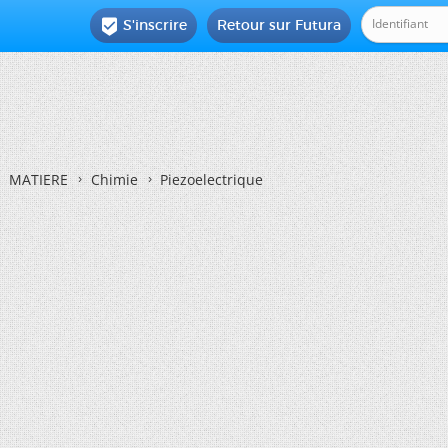
S'inscrire
Retour sur Futura

MATIERE
Chimie
Piezoelectrique