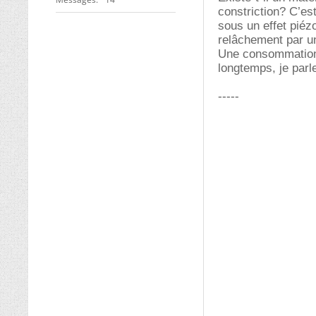
constriction? C’es
sous un effet piéz
relâchement par un
Une consommation 
longtemps, je parl
-----