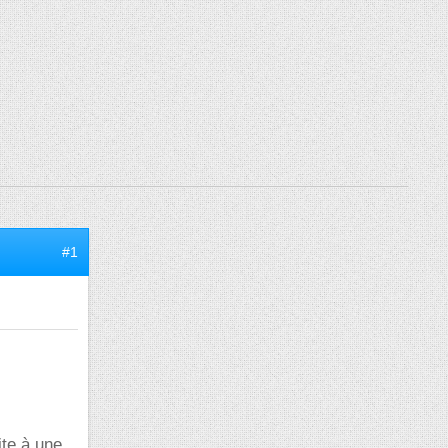
#1
ite à une