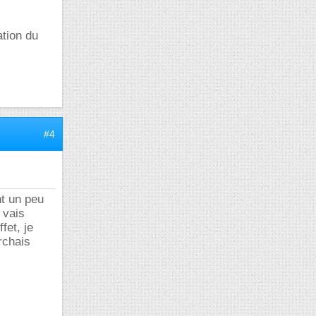
ation du
#4
t un peu
 vais
fet, je
rchais