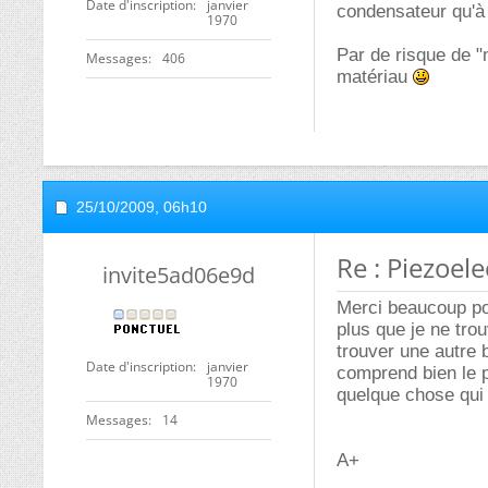
Date d'inscription
janvier
condensateur qu'à
1970
Par de risque de "
Messages
406
matériau
25/10/2009,
06h10
Re : Piezoel
invite5ad06e9d
Merci beaucoup po
plus que je ne tro
trouver une autre 
Date d'inscription
janvier
comprend bien le p
1970
quelque chose qui
Messages
14
A+