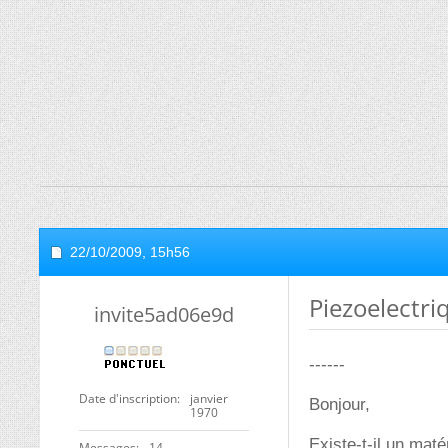
22/10/2009,
15h56
Piezoelectri
invite5ad06e9d
------
Date d'inscription
janvier
Bonjour,
1970
Existe-t-il un mat
Messages
14