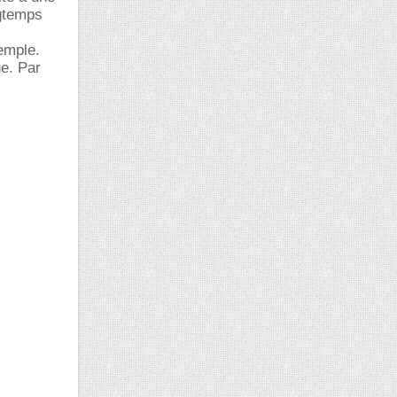
ngtemps
emple.
e. Par