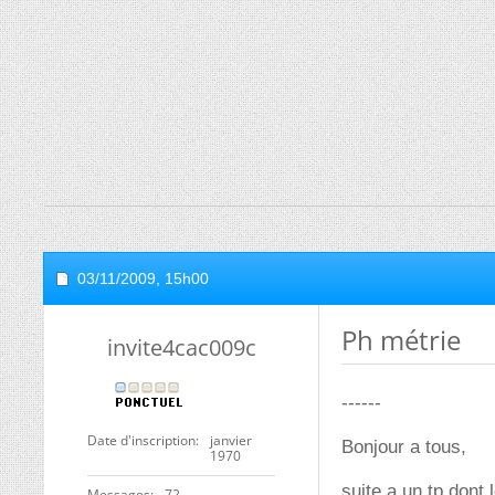
03/11/2009,
15h00
Ph métrie
invite4cac009c
------
Date d'inscription
janvier
Bonjour a tous,
1970
suite a un tp dont 
Messages
72