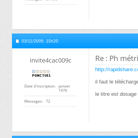
03/11/2009,
15h20
Re : Ph métr
invite4cac009c
http://rapidshare.
il faut le télécharg
Date d'inscription
janvier
1970
le titre est dosa
Messages
72