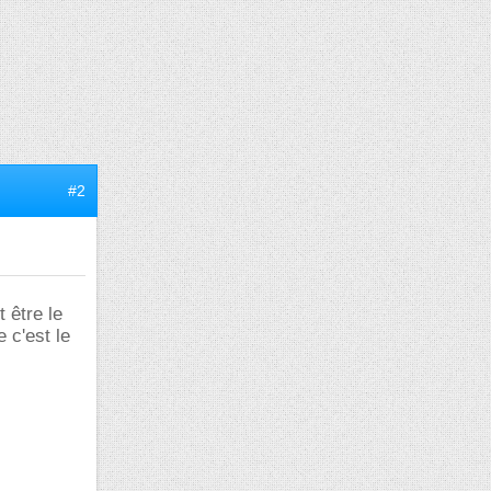
#2
 être le
 c'est le