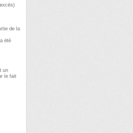
 excès)
rtie de la
a été
t un
 le fait