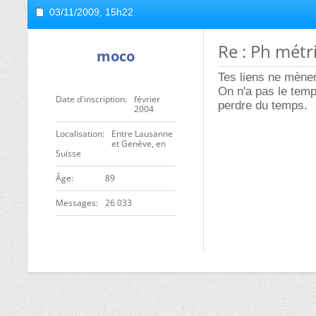
03/11/2009,
15h22
Re : Ph métr
moco
Tes liens ne mène
On n'a pas le temp
Date d'inscription
février
perdre du temps.
2004
Localisation
Entre Lausanne
et Genève, en
Suisse
ge
89
Messages
26 033