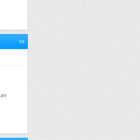
#3
ium