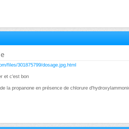
ie
com/files/301875799/dosage.jpg.html
er et c'est bon
ge de la propanone en présence de chlorure d'hydroxylammon