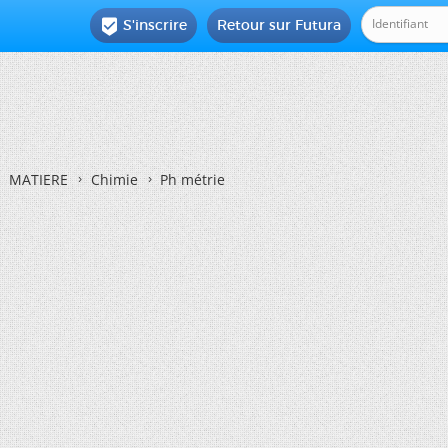
S'inscrire
Retour sur Futura

MATIERE
Chimie
Ph métrie