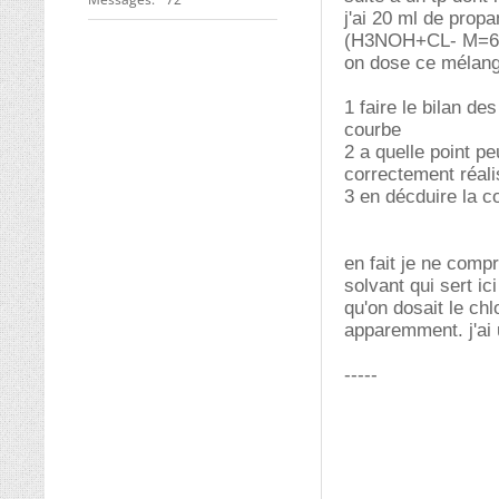
j'ai 20 ml de pro
(H3NOH+CL- M=69
on dose ce mélang
1 faire le bilan de
courbe
2 a quelle point p
correctement réali
3 en décduire la c
en fait je ne comp
solvant qui sert ic
qu'on dosait le c
apparemment. j'ai 
-----