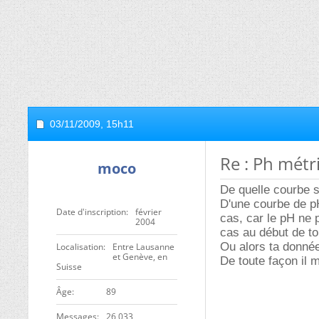
03/11/2009,
15h11
Re : Ph métr
moco
De quelle courbe s'
D'une courbe de pH
Date d'inscription
février
cas, car le pH ne
2004
cas au début de ton
Ou alors ta donnée
Localisation
Entre Lausanne
et Genève, en
De toute façon il
Suisse
ge
89
Messages
26 033