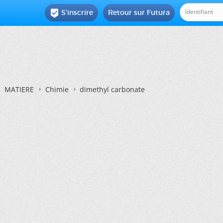
S'inscrire
Retour sur Futura

MATIERE
Chimie
dimethyl carbonate