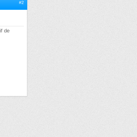
#2
if de