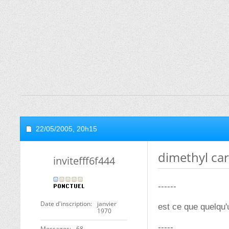
22/05/2005,
20h15
dimethyl ca
invitefff6f444
------
Date d'inscription
janvier
est ce que quelqu'u
1970
-----
Messages
68