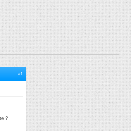
#1
te ?