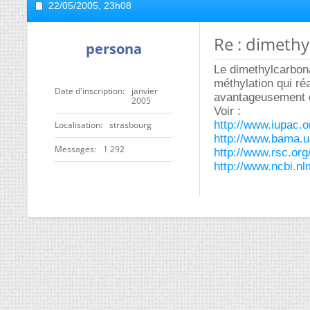
22/05/2005,
23h08
Re : dimethy
persona
Le dimethylcarbona
méthylation qui ré
Date d'inscription
janvier
avantageusement d
2005
Voir :
http://www.iupac.o
Localisation
strasbourg
http://www.bama.u
Messages
1 292
http://www.rsc.org
http://www.ncbi.nl