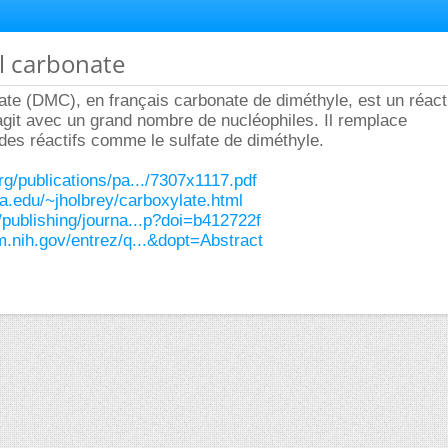
l carbonate
te (DMC), en français carbonate de diméthyle, est un réact
agit avec un grand nombre de nucléophiles. Il remplace
es réactifs comme le sulfate de diméthyle.
rg/publications/pa.../7307x1117.pdf
a.edu/~jholbrey/carboxylate.html
/publishing/journa...p?doi=b412722f
m.nih.gov/entrez/q...&dopt=Abstract