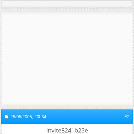
25/05/2005,
20h34
#2
invite8241b23e