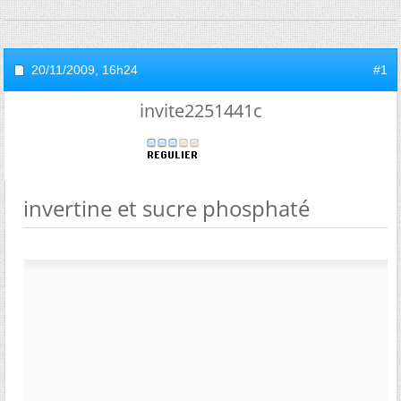
20/11/2009,
16h24
#1
invite2251441c
invertine et sucre phosphaté