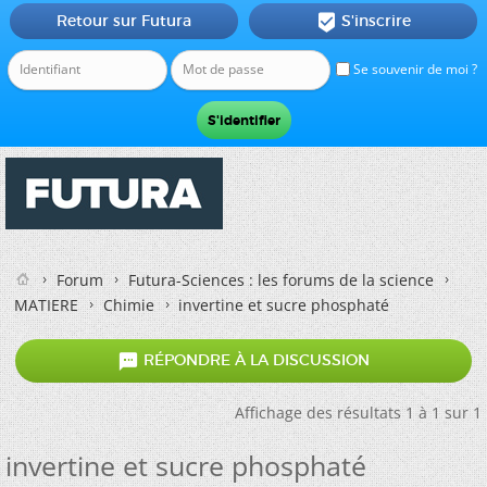
Retour sur Futura
S'inscrire

Se souvenir de moi ?
Forum
Futura-Sciences : les forums de la science
MATIERE
Chimie
invertine et sucre phosphaté

RÉPONDRE À LA DISCUSSION
Affichage des résultats 1 à 1 sur 1
invertine et sucre phosphaté