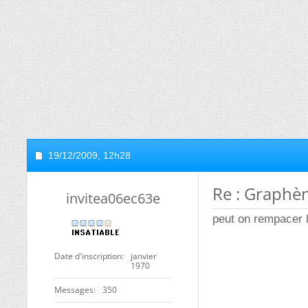
19/12/2009,
12h28
Re : Graphè
invitea06ec63e
peut on rempacer l
Date d'inscription
janvier
1970
Messages
350