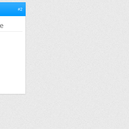
#2
re