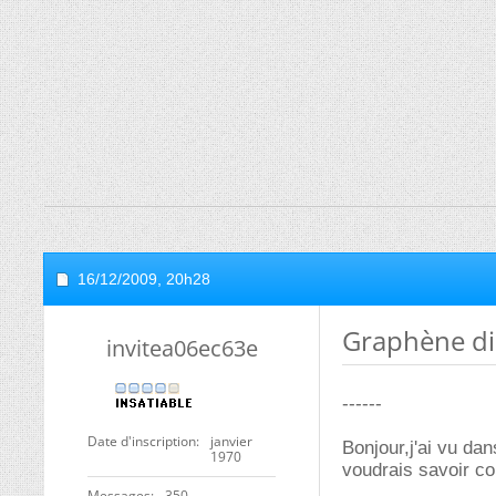
16/12/2009,
20h28
Graphène di
invitea06ec63e
------
Date d'inscription
janvier
Bonjour,j'ai vu da
1970
voudrais savoir c
Messages
350