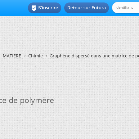
S'inscrire
Retour sur Futura

MATIERE
Chimie
Graphène dispersé dans une matrice de p
ce de polymère