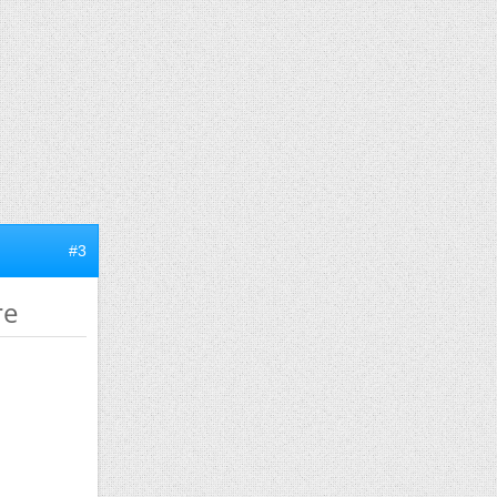
#3
re