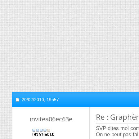
20/02/2010,
19h57
Re : Graphè
invitea06ec63e
SVP dites moi com
On ne peut pas fai