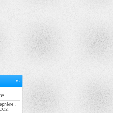
#5
re
raphène .
 CO2.