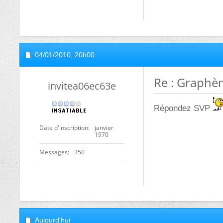
04/01/2010,
20h00
Re : Graphè
invitea06ec63e
Répondez SVP
Date d'inscription
janvier
1970
Messages
350
Aujourd'hui