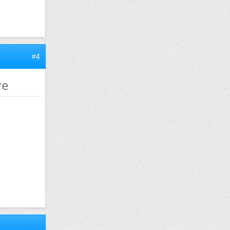
#4
re