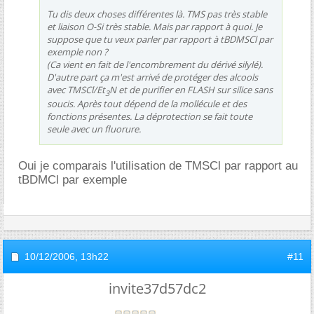
Tu dis deux choses différentes là. TMS pas très stable
et liaison O-Si très stable. Mais par rapport à quoi. Je
suppose que tu veux parler par rapport à tBDMSCl par
exemple non ?
(Ca vient en fait de l'encombrement du dérivé silylé).
D'autre part ça m'est arrivé de protéger des alcools
avec TMSCl/Et
N et de purifier en FLASH sur silice sans
3
soucis. Après tout dépend de la mollécule et des
fonctions présentes. La déprotection se fait toute
seule avec un fluorure.
Oui je comparais l'utilisation de TMSCl par rapport au
tBDMCl par exemple
10/12/2006,
13h22
#11
invite37d57dc2