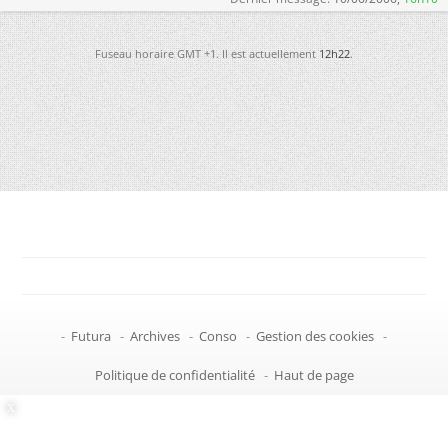
Fuseau horaire GMT +1. Il est actuellement
12h22
.
-
Futura
-
Archives
-
Conso
-
Gestion des cookies
-
Politique de confidentialité
-
Haut de page