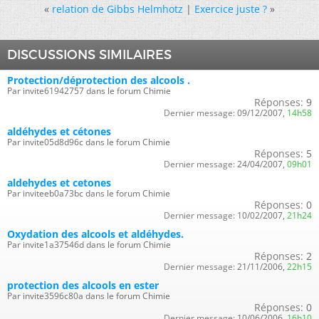
«
relation de Gibbs Helmhotz
|
Exercice juste ?
»
DISCUSSIONS SIMILAIRES
Protection/déprotection des alcools .
Par invite61942757 dans le forum Chimie
Réponses:
9
Dernier message:
09/12/2007,
14h58
aldéhydes et cétones
Par invite05d8d96c dans le forum Chimie
Réponses:
5
Dernier message:
24/04/2007,
09h01
aldehydes et cetones
Par inviteeb0a73bc dans le forum Chimie
Réponses:
0
Dernier message:
10/02/2007,
21h24
Oxydation des alcools et aldéhydes.
Par invite1a37546d dans le forum Chimie
Réponses:
2
Dernier message:
21/11/2006,
22h15
protection des alcools en ester
Par invite3596c80a dans le forum Chimie
Réponses:
0
Dernier message:
10/06/2006,
16h10