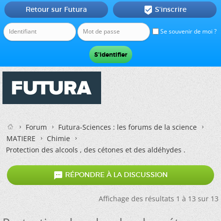
Retour sur Futura
S'inscrire

Se souvenir de moi ?
Forum
Futura-Sciences : les forums de la science
MATIERE
Chimie
Protection des alcools , des cétones et des aldéhydes .

RÉPONDRE À LA DISCUSSION
Affichage des résultats 1 à 13 sur 13