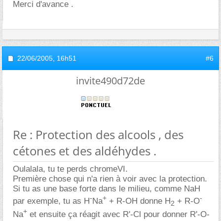
Merci d'avance .
22/06/2005,
16h51
#6
invite490d72de
Re : Protection des alcools , des
cétones et des aldéhydes .
Oulalala, tu te perds chromeVI.
Première chose qui n'a rien à voir avec la protection.
Si tu as une base forte dans le milieu, comme NaH
-
+
-
par exemple, tu as H
Na
+ R-OH donne H
+ R-O
2
+
Na
et ensuite ça réagit avec R'-Cl pour donner R'-O-