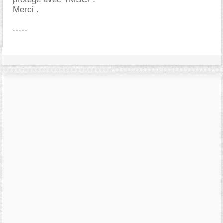
Merci .
-----