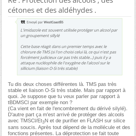
cétones et des aldéhydes .
Envoyé par
WestCoast85
L'imidazole est souvent utilisée protéger un alcool par
un groupement sillylé
Cette base réagit dans un premier temps avec le
chlorure de TMS (si l'on choisi celui là, ce qui n'est pas
forcément judicieux car pas très stable...) puis il y a
attaque nucléophile de l'oxygène de l'alcool sur le
sillicium (liaison O-Si très stable)
Tu dis deux choses différentes là. TMS pas très
stable et liaison O-Si très stable. Mais par rapport à
quoi. Je suppose que tu veux parler par rapport à
tBDMSCl par exemple non ?
(Ca vient en fait de l'encombrement du dérivé silylé).
D'autre part ça m'est arrivé de protéger des alcools
avec TMSCl/Et
N et de purifier en FLASH sur silice
3
sans soucis. Après tout dépend de la mollécule et des
fonctions présentes. La déprotection se fait toute