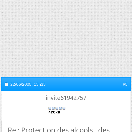
22/06/2005,
13h33
#5
invite61942757
Re : Protection des alcools , des