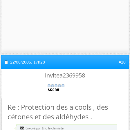
22/06/2005,
17h28
#10
invitea2369958
Re : Protection des alcools , des
cétones et des aldéhydes .
Envoyé par
Eric le chimiste