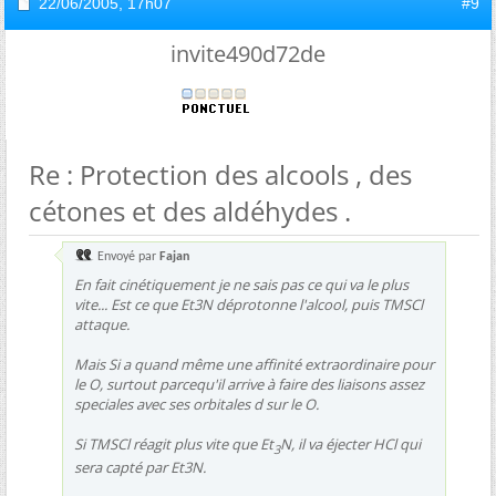
22/06/2005,
17h07
#9
invite490d72de
Re : Protection des alcools , des
cétones et des aldéhydes .
Envoyé par
Fajan
En fait cinétiquement je ne sais pas ce qui va le plus
vite... Est ce que Et3N déprotonne l'alcool, puis TMSCl
attaque.
Mais Si a quand même une affinité extraordinaire pour
le O, surtout parcequ'il arrive à faire des liaisons assez
speciales avec ses orbitales d sur le O.
Si TMSCl réagit plus vite que Et
N, il va éjecter HCl qui
3
sera capté par Et3N.