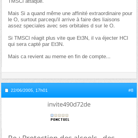
TMSCl attaque.
Mais Si a quand même une affinité extraordinaire pour
le O, surtout parcequ'il arrive à faire des liaisons
assez speciales avec ses orbitales d sur le O.
Si TMSCl réagit plus vite que Et3N, il va éjecter HCl
qui sera capté par Et3N.
Mais ca revient au meme en fin de compte...
22/06/2005,
17h01
#8
invite490d72de
Re : Protection des alcools , des