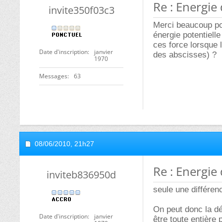
Re : Energie 
invite350f03c3
Merci beaucoup po
énergie potentielle
ces force lorsque l
Date d'inscription
janvier
des abscisses) ?
1970
Messages
63
08/06/2010,
21h27
Re : Energie 
inviteb836950d
seule une différenc
On peut donc la déf
Date d'inscription
janvier
être toute entière 