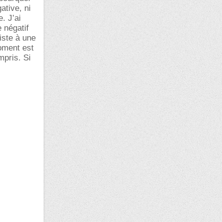
ative, ni
. J’ai
 négatif
siste à une
moment est
mpris. Si