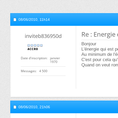
08/06/2010,
11h14
Re : Energie 
inviteb836950d
Bonjour
L'énergie qui est p
Au minimum de l'én
Date d'inscription
janvier
C'est pour cela qu'
1970
Quand on veut rompr
Messages
4 500
08/06/2010,
21h06