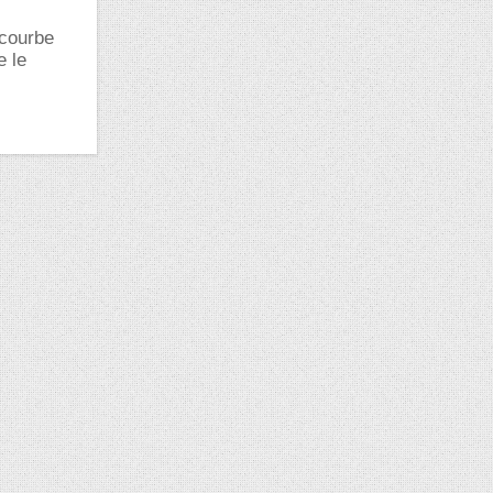
 courbe
e le