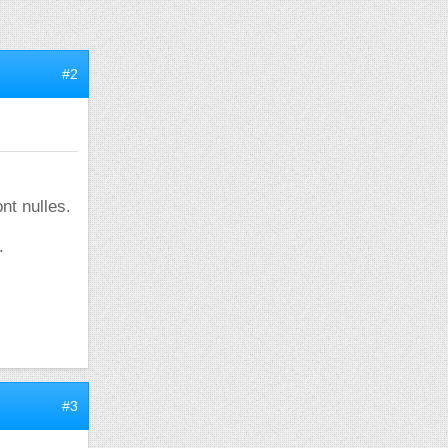
#2
nt nulles.
.
#3