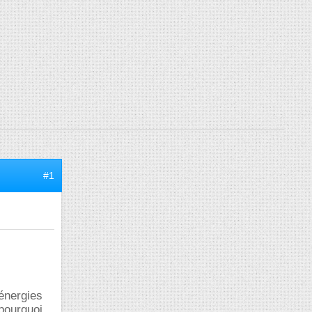
#1
’énergies
 pourquoi