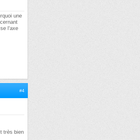
rquoi une
ncernant
ise l'axe
#4
t très bien