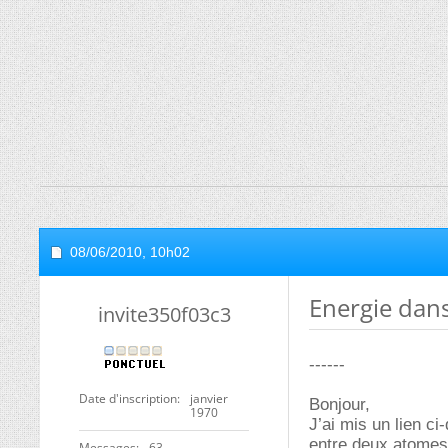
08/06/2010,
10h02
Energie dans
invite350f03c3
------
Date d'inscription
janvier
Bonjour,
1970
J’ai mis un lien c
entre deux atomes 
Messages
63