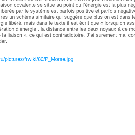
iaison covalente se situe au point ou l’énergie est la plus nég
libérée par le système est parfois positive et parfois négative
res un schéma similaire qui suggère que plus on est dans le
ergie libéré, mais dans le texte il est écrit que « lorsqu’on as
bération d’énergie , la distance entre les deux noyaux à ce 
la liaison », ce qui est contradictoire. J’ai surement mal co
der.
.ru/pictures/frwiki/80/P_Morse.jpg