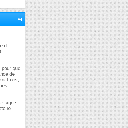
#4
ue de
t
e pour que
ance de
électrons,
omes
me signe
te le