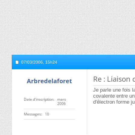
07/03/2006,
15h24
Re : Liaison
Arbredelaforet
Je parle une fois l
covalente entre u
Date d'inscription
mars
d'électron forme j
2006
Messages
10