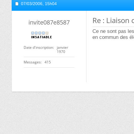
07/03/2006,
15h04
Re : Liaison
invite087e8587
Ce ne sont pas les
en commun des él
Date d'inscription
janvier
1970
Messages
415