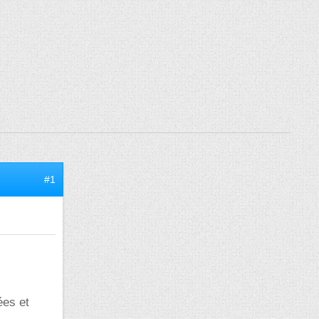
#1
ées et