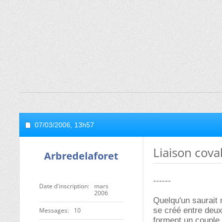
07/03/2006,
13h57
Liaison cova
Arbredelaforet
------
Date d'inscription
mars
2006
Quelqu'un saurait 
se créé entre deux
Messages
10
forment un couple