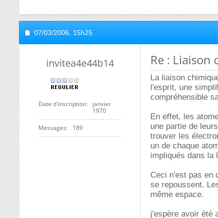
07/03/2006,
15h25
Re : Liaison
invitea4e44b14
La liaison chimiq
l'esprit, une simpl
compréhensible sa
Date d'inscription
janvier
1970
En effet, les atom
une partie de leu
Messages
189
trouver les électr
un de chaque atom
impliqués dans la l
Ceci n'est pas en
se repoussent. Les
même espace.
j'espère avoir été 