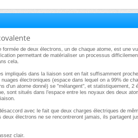
 covalente
ue formée de deux électrons, un de chaque atome, est une v
ification permettant de matérialiser un processus difficilemen
ns cela.
es impliqués dans la liaison sont en fait suffisamment proch
rs nuages électroniques (espace dans lequel on a 99% de ch
ons d'un atome donné) se "mélangent", et statistiquement, 2 
e, sont situés dans l'espace entre les noyaux des deux at
iaison.
 désaccord avec le fait que deux charges électriques de mê
 deux électrons ne se rencontreront jamais, ils partagent jus
assez clair.