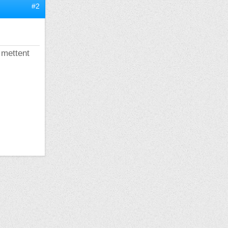
#2
 mettent