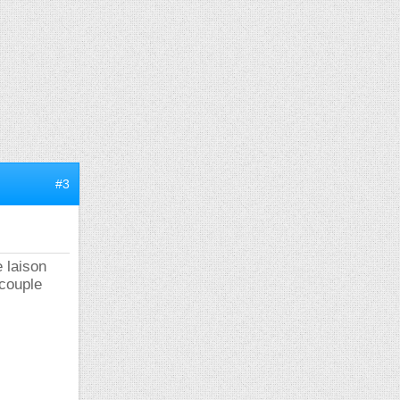
#3
e laison
 couple