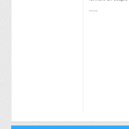
-----