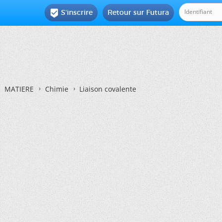
S'inscrire
Retour sur Futura

MATIERE
Chimie
Liaison covalente