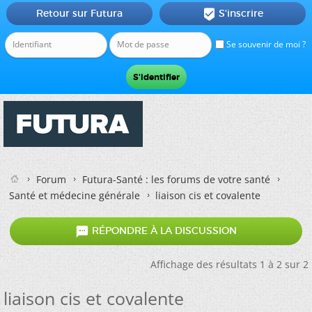
Retour sur Futura
S'inscrire

Se souvenir de moi ?
Forum
Futura-Santé : les forums de votre santé
Santé et médecine générale
liaison cis et covalente

RÉPONDRE À LA DISCUSSION
Affichage des résultats 1 à 2 sur 2
liaison cis et covalente