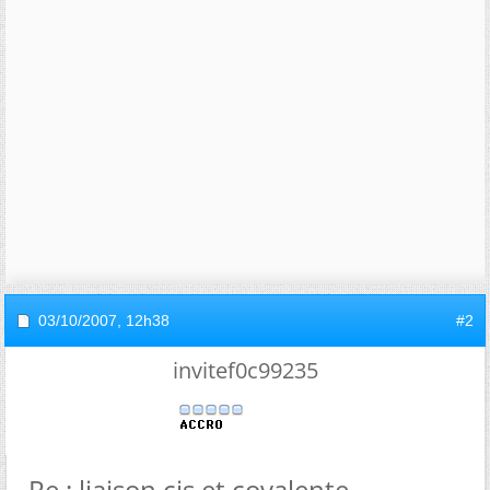
03/10/2007,
12h38
#2
invitef0c99235
Re : liaison cis et covalente