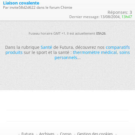
Liaison covalente
Par invite58d2d622 dans le forum Chimie
Réponses:
3
Dernier message:
13/08/2004,
13h47
Fuseau horaire GMT +1. Il est actuellement
05h26
.
Dans la rubrique
Santé
de Futura, découvrez nos
comparatifs
produits
sur le sport et la santé :
thermomètre médical
,
soins
personnels
...
-
Futura
-
Archives
-
Conso
-
Gestion des cookies
-