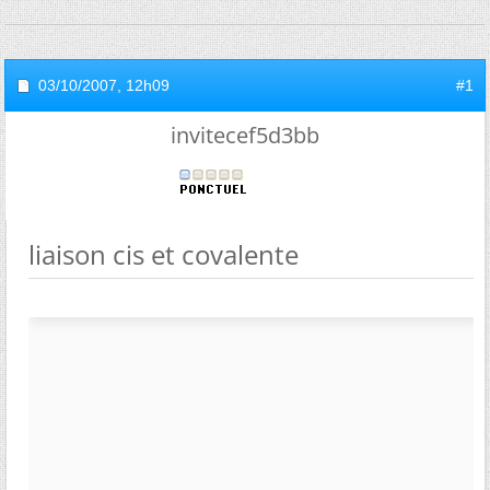
03/10/2007,
12h09
#1
invitecef5d3bb
liaison cis et covalente