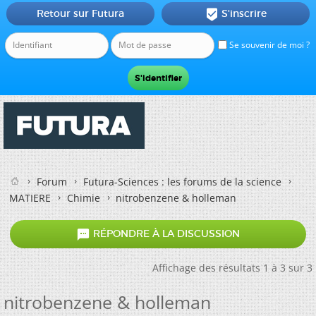
Retour sur Futura
S'inscrire

Se souvenir de moi ?
Forum
Futura-Sciences : les forums de la science
MATIERE
Chimie
nitrobenzene & holleman

RÉPONDRE À LA DISCUSSION
Affichage des résultats 1 à 3 sur 3
nitrobenzene & holleman