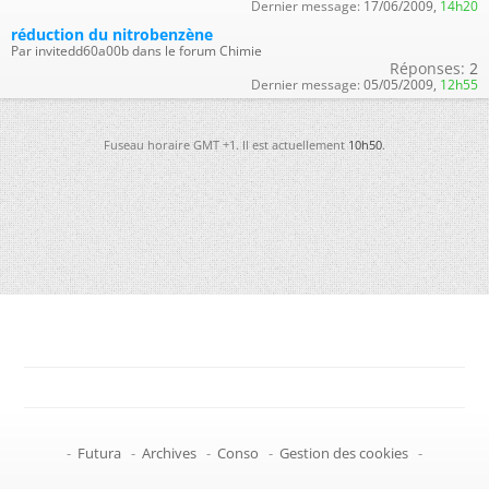
Dernier message:
17/06/2009,
14h20
réduction du nitrobenzène
Par invitedd60a00b dans le forum Chimie
Réponses:
2
Dernier message:
05/05/2009,
12h55
Fuseau horaire GMT +1. Il est actuellement
10h50
.
-
Futura
-
Archives
-
Conso
-
Gestion des cookies
-