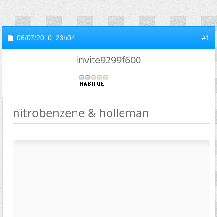
06/07/2010,
23h04
#1
invite9299f600
nitrobenzene & holleman