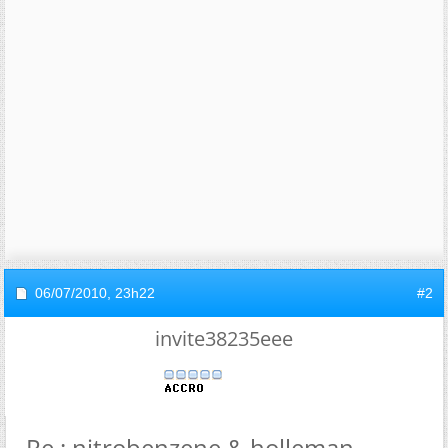
06/07/2010,
23h22
#2
invite38235eee
Re : nitrobenzene & holleman