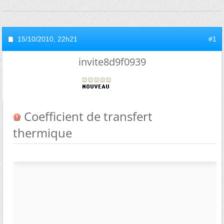
15/10/2010,
22h21
#1
invite8d9f0939
Coefficient de transfert
thermique