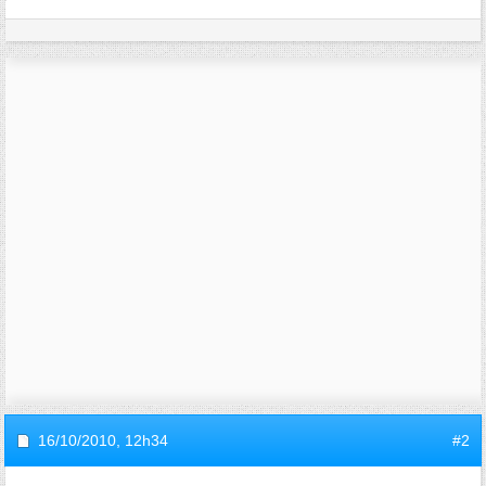
16/10/2010,
12h34
#2