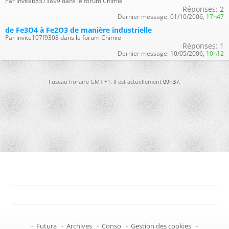
Par inviteb8573899 dans le forum Chimie
Réponses:
2
Dernier message:
01/10/2006,
17h47
de Fe3O4 à Fe2O3 de manière industrielle
Par invite107f9308 dans le forum Chimie
Réponses:
1
Dernier message:
10/05/2006,
10h12
Fuseau horaire GMT +1. Il est actuellement
09h37
.
-
Futura
-
Archives
-
Conso
-
Gestion des cookies
-