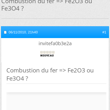
Combustion du fer => Fe2O3 ou
Fe3O4 ?
06/11/2010,
21h40
#1
invitefa0b3e2a
Combustion du fer => Fe2O3 ou
Fe3O4 ?