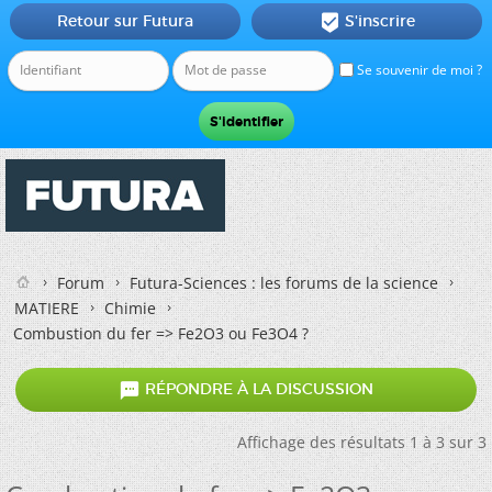
Retour sur Futura
S'inscrire

Se souvenir de moi ?
Forum
Futura-Sciences : les forums de la science
MATIERE
Chimie
Combustion du fer => Fe2O3 ou Fe3O4 ?

RÉPONDRE À LA DISCUSSION
Affichage des résultats 1 à 3 sur 3