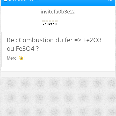
invitefa0b3e2a
Re : Combustion du fer => Fe2O3
ou Fe3O4 ?
Merci
!