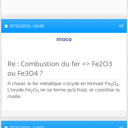
07/11/2010,
10h36
#2
moco
Re : Combustion du fer => Fe2O3
ou Fe3O4 ?
A chaud, le fer métallique s'oxyde en formant Fe
O
.
3
4
L'oxyde Fe
O
ne se forme qu'à froid, et constitue la
2
3
rouille.
07/11/2010,
11h03
#3