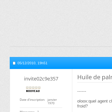
05/12/2010,
19h51
Huile de pal
invite02c9e357
------
Date d'inscription
janvier
oloox:quel agent c
1970
froid?
Messages
1