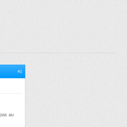
#1
 pas au