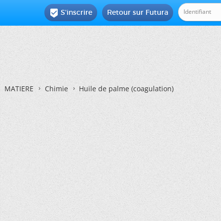
S'inscrire
Retour sur Futura

MATIERE
Chimie
Huile de palme (coagulation)