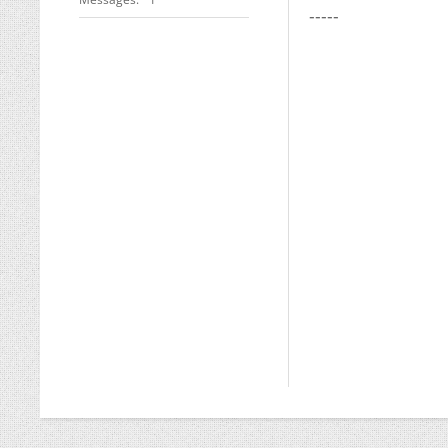
-----