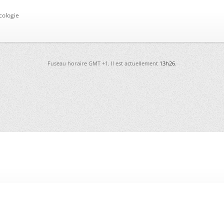
cologie
Fuseau horaire GMT +1. Il est actuellement
13h26
.
-
Futura
-
Archives
-
Conso
-