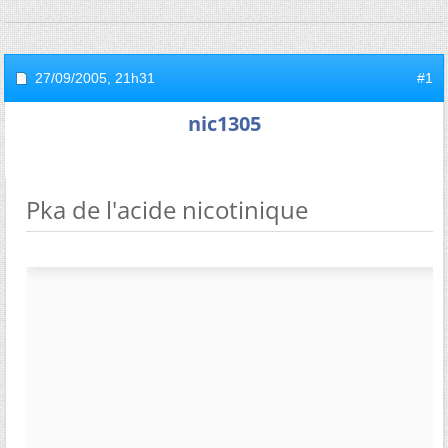
27/09/2005,
21h31
#1
nic1305
Pka de l'acide nicotinique