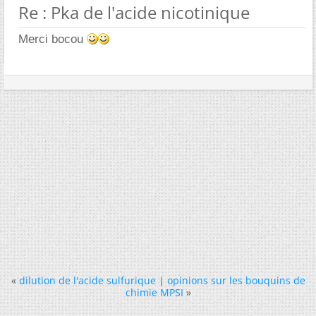
Re : Pka de l'acide nicotinique
Merci bocou
«
dilution de l'acide sulfurique
|
opinions sur les bouquins de
chimie MPSI
»