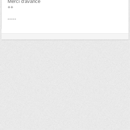
Merci d'avance
++
-----