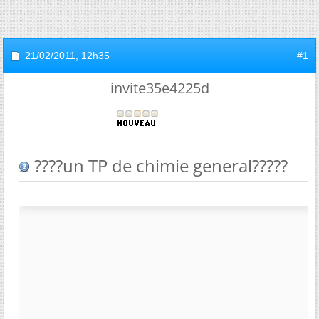
21/02/2011,
12h35
#1
invite35e4225d
????un TP de chimie general?????