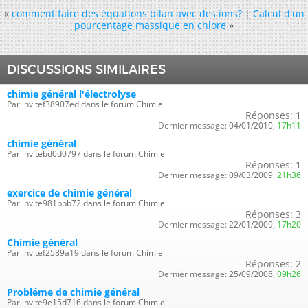
«
comment faire des équations bilan avec des ions?
|
Calcul d'un
pourcentage massique en chlore
»
DISCUSSIONS SIMILAIRES
chimie général l'électrolyse
Par invitef38907ed dans le forum Chimie
Réponses:
1
Dernier message:
04/01/2010,
17h11
chimie général
Par invitebd0d0797 dans le forum Chimie
Réponses:
1
Dernier message:
09/03/2009,
21h36
exercice de chimie général
Par invite981bbb72 dans le forum Chimie
Réponses:
3
Dernier message:
22/01/2009,
17h20
Chimie général
Par invitef2589a19 dans le forum Chimie
Réponses:
2
Dernier message:
25/09/2008,
09h26
Probléme de chimie général
Par invite9e15d716 dans le forum Chimie