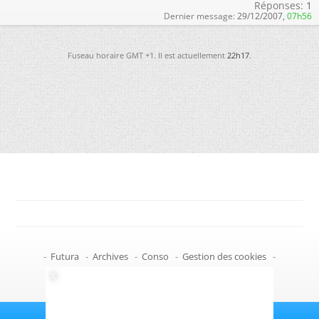
Réponses:
1
Dernier message:
29/12/2007,
07h56
Fuseau horaire GMT +1. Il est actuellement
22h17
.
-
Futura
-
Archives
-
Conso
-
Gestion des cookies
-
Politique de confidentialité
-
Haut de page