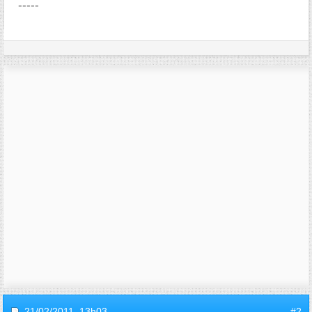
-----
21/02/2011,
13h03
#2