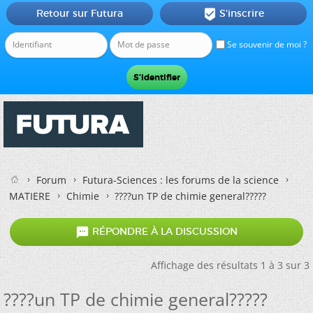
Retour sur Futura
S'inscrire

Se souvenir de moi ?
Forum
Futura-Sciences : les forums de la science
MATIERE
Chimie
????un TP de chimie general?????

RÉPONDRE À LA DISCUSSION
Affichage des résultats 1 à 3 sur 3
????un TP de chimie general?????