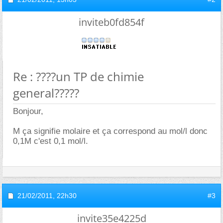
inviteb0fd854f
Re : ????un TP de chimie
general?????
Bonjour,
M ça signifie molaire et ça correspond au mol/l donc
0,1M c'est 0,1 mol/l.
21/02/2011,
22h30
#3
invite35e4225d