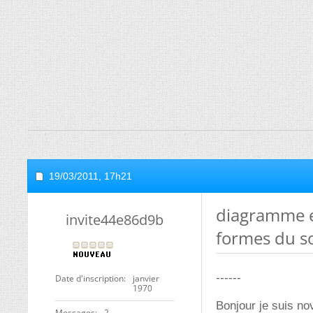
19/03/2011,
17h21
diagramme e
invite44e86d9b
formes du s
------
Date d'inscription
janvier
1970
Bonjour je suis no
Messages
2