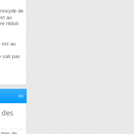
trioxyde de
est au
re réduit
e est au
 sait pas
#3
 des
uites de