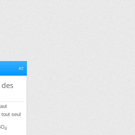
#2
 des
 faut
tout seul
 SO
4