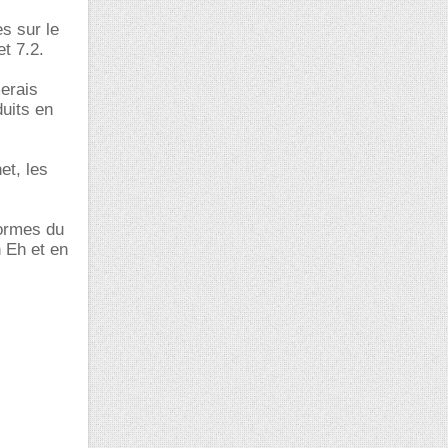
s sur le
et 7.2.
merais
duits en
et, les
formes du
n Eh et en