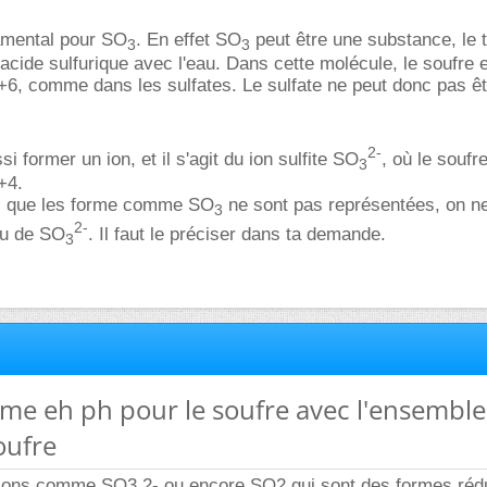
amental pour SO
. En effet SO
peut être une substance, le 
3
3
'acide sulfurique avec l'eau. Dans cette molécule, le soufre 
+6, comme dans les sulfates. Le sulfate ne peut donc pas êt
2-
i former un ion, et il s'agit du ion sulfite SO
, où le soufr
3
+4.
is que les forme comme SO
ne sont pas représentées, on ne
3
2-
u de SO
. Il faut le préciser dans ta demande.
3
me eh ph pour le soufre avec l'ensemble
oufre
s ions comme SO3 2- ou encore SO2 qui sont des formes réd