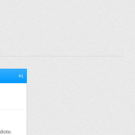
#1
diote.