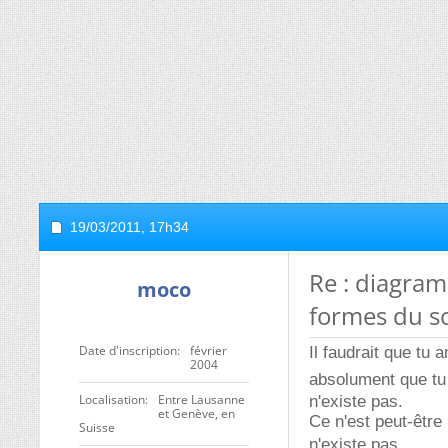
19/03/2011,
17h34
Re : diagram
moco
formes du s
Date d'inscription
février
Il faudrait que tu
2004
absolument que tu i
Localisation
Entre Lausanne
n'existe pas.
et Genève, en
Ce n'est peut-être
Suisse
n'existe pas.