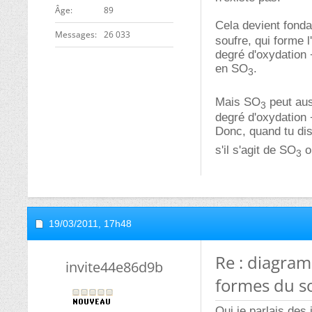
ge
89
Cela devient fond
Messages
26 033
soufre, qui forme l
degré d'oxydation 
en SO
.
3
Mais SO
peut auss
3
degré d'oxydation 
Donc, quand tu d
s'il s'agit de SO
o
3
19/03/2011,
17h48
Re : diagram
invite44e86d9b
formes du s
Oui je parlais de