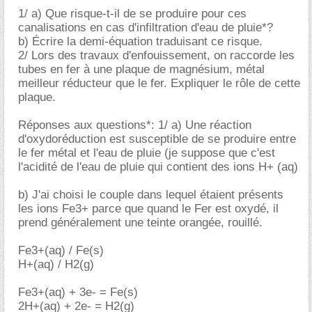
1/ a) Que risque-t-il de se produire pour ces
canalisations en cas d'infiltration d'eau de pluie*?
b) Écrire la demi-équation traduisant ce risque.
2/ Lors des travaux d'enfouissement, on raccorde les
tubes en fer à une plaque de magnésium, métal
meilleur réducteur que le fer. Expliquer le rôle de cette
plaque.
Réponses aux questions*: 1/ a) Une réaction
d'oxydoréduction est susceptible de se produire entre
le fer métal et l'eau de pluie (je suppose que c'est
l'acidité de l'eau de pluie qui contient des ions H+ (aq)
b) J'ai choisi le couple dans lequel étaient présents
les ions Fe3+ parce que quand le Fer est oxydé, il
prend généralement une teinte orangée, rouillé.
Fe3+(aq) / Fe(s)
H+(aq) / H2(g)
Fe3+(aq) + 3e- = Fe(s)
2H+(aq) + 2e- = H2(g)