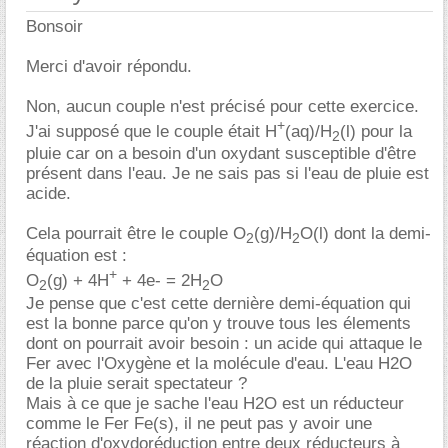
Bonsoir
Merci d'avoir répondu.
Non, aucun couple n'est précisé pour cette exercice.
+
J'ai supposé que le couple était H
(aq)/H
(l) pour la
2
pluie car on a besoin d'un oxydant susceptible d'être
présent dans l'eau. Je ne sais pas si l'eau de pluie est
acide.
Cela pourrait être le couple O
(g)/H
O(l) dont la demi-
2
2
équation est :
+
O
(g) + 4H
+ 4e- = 2H
O
2
2
Je pense que c'est cette dernière demi-équation qui
est la bonne parce qu'on y trouve tous les élements
dont on pourrait avoir besoin : un acide qui attaque le
Fer avec l'Oxygène et la molécule d'eau. L'eau H2O
de la pluie serait spectateur ?
Mais à ce que je sache l'eau H2O est un réducteur
comme le Fer Fe(s), il ne peut pas y avoir une
réaction d'oxydoréduction entre deux réducteurs à