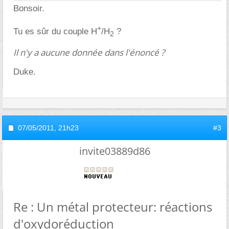
Bonsoir.
+
Tu es sûr du couple H
/H
?
2
Il n'y a aucune donnée dans l'énoncé ?
Duke.
07/05/2011,
21h23
#3
invite03889d86
Re : Un métal protecteur: réactions
d'oxydoréduction